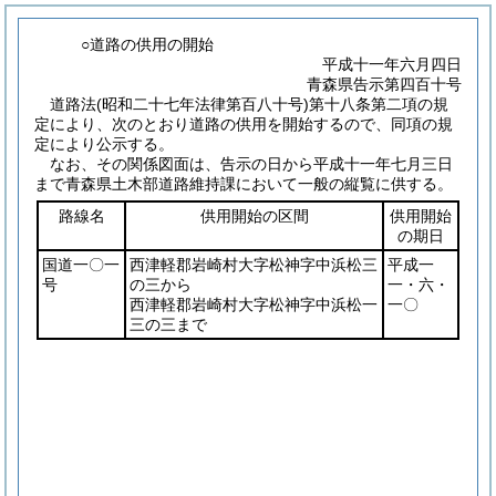
○道路の供用の開始
平成十一年六月四日
青森県告示第四百十号
道路法
(昭和二十七年法律第百八十号)
第十八条第二項の規
定により、次のとおり道路の供用を開始するので、同項の規
定により公示する。
なお、その関係図面は、告示の日から平成十一年七月三日
まで青森県土木部道路維持課において一般の縦覧に供する。
路線名
供用開始の区間
供用開始
の期日
国道一〇一
西津軽郡岩崎村大字松神字中浜松三
平成一
号
の三から
一・六・
西津軽郡岩崎村大字松神字中浜松一
一〇
三の三まで