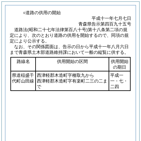
○道路の供用の開始
平成十一年七月七日
青森県告示第四百九十五号
道路法
(昭和二十七年法律第百八十号)
第十八条第二項の規
定により、次のとおり道路の供用を開始するので、同項の規
定により公示する。
なお、その関係図面は、告示の日から平成十一年八月六日
まで青森県土木部道路維持課において一般の縦覧に供する。
路線名
供用開始の区間
供用開始
の期日
県道稲盛千
西津軽郡木造町字種取九から
平成一
代町山田線
西津軽郡木造町字有楽町二三の二ま
一・七・
で
二四