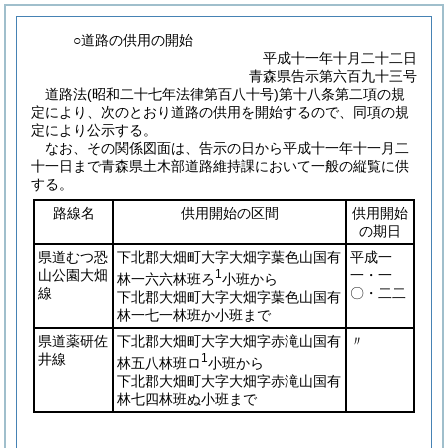
○道路の供用の開始
平成十一年十月二十二日
青森県告示第六百九十三号
道路法
(昭和二十七年法律第百八十号)
第十八条第二項の規
定により、次のとおり道路の供用を開始するので、同項の規
定により公示する。
なお、その関係図面は、告示の日から平成十一年十一月二
十一日まで青森県土木部道路維持課において一般の縦覧に供
する。
路線名
供用開始の区間
供用開始
の期日
県道むつ恐
下北郡大畑町大字大畑字葉色山国有
平成一
山公園大畑
1
一・一
林一六六林班ろ
小班から
線
〇・二二
下北郡大畑町大字大畑字葉色山国有
林一七一林班か小班まで
県道薬研佐
下北郡大畑町大字大畑字赤滝山国有
〃
井線
1
林五八林班ロ
小班から
下北郡大畑町大字大畑字赤滝山国有
林七四林班ぬ小班まで