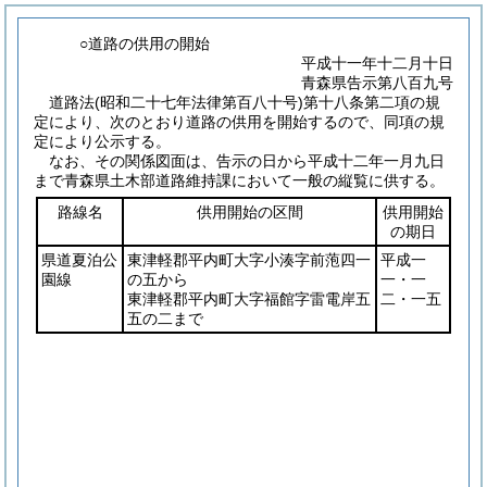
○道路の供用の開始
平成十一年十二月十日
青森県告示第八百九号
道路法
(昭和二十七年法律第百八十号)
第十八条第二項の規
定により、次のとおり道路の供用を開始するので、同項の規
定により公示する。
なお、その関係図面は、告示の日から平成十二年一月九日
まで青森県土木部道路維持課において一般の縦覧に供する。
路線名
供用開始の区間
供用開始
の期日
県道夏泊公
東津軽郡平内町大字小湊字前萢四一
平成一
園線
の五から
一・一
東津軽郡平内町大字福館字雷電岸五
二・一五
五の二まで