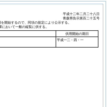
平成十二年二月二十八日
青森県告示第百二十五号
用を開始するので、同項の規定により公示する。
課において一般の縦覧に供する。
供用開始の期日
平成一二・四・一