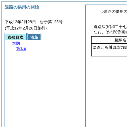
道路の供用の開始
○道路の供用
平成12年2月28日 告示第125号
道路法
(昭和二十
(平成12年2月28日施行)
なお、その関係図
条項目次
沿革
路線名
本則
県道五所川原車力
第1項