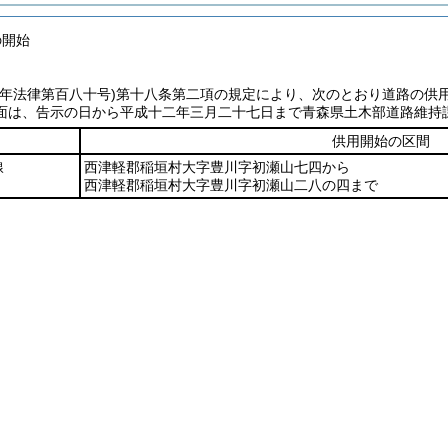
の開始
七年法律第百八十号)
第十八条第二項の規定により、次のとおり道路の供
面は、告示の日から平成十二年三月二十七日まで青森県土木部道路維持
供用開始の区間
線
西津軽郡稲垣村大字豊川字初瀬山七四から
西津軽郡稲垣村大字豊川字初瀬山二八の四まで