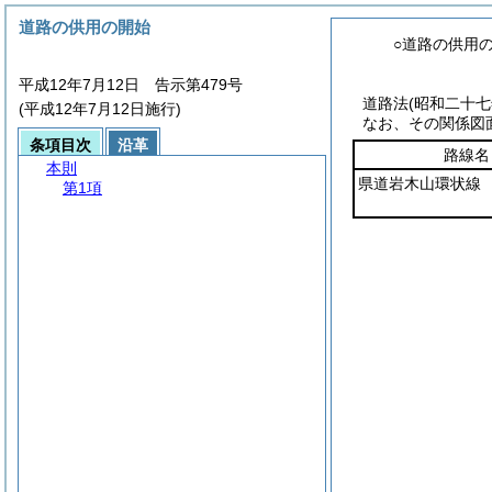
道路の供用の開始
○道路の供用
平成12年7月12日 告示第479号
道路法
(昭和二十
(平成12年7月12日施行)
なお、その関係図
条項目次
沿革
路線名
本則
県道岩木山環状線
第1項