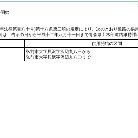
の開始
七年法律第百八十号)
第十八条第二項の規定により、次のとおり道路の供
面は、告示の日から平成十二年八月十一日まで青森県土木部道路維持課
供用開始の区間
弘前市大字貝沢字沢辺九八三から
弘前市大字貝沢字沢辺九八〇まで