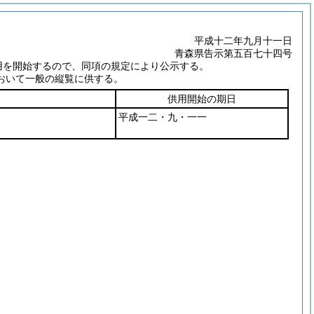
平成十二年九月十一日
青森県告示第五百七十四号
用を開始するので、同項の規定により公示する。
おいて一般の縦覧に供する。
供用開始の期日
平成一二・九・一一