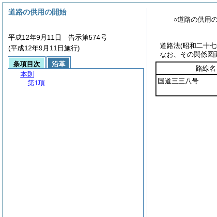
道路の供用の開始
○道路の供用
平成12年9月11日 告示第574号
道路法
(昭和二十
(平成12年9月11日施行)
なお、その関係図
条項目次
沿革
路線名
本則
国道三三八号
第1項