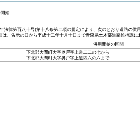
の開始
七年法律第百八十号)
第十八条第二項の規定により、次のとおり道路の供
面は、告示の日から平成十二年十月十日まで青森県土木部道路維持課に
供用開始の区間
下北郡大間町大字奥戸字上道二二の七から
下北郡大間町大字奥戸字上道四六の六まで