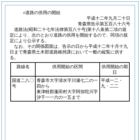
○道路の供用の開始
平成十二年九月二十日
青森県告示第五百八十六号
道路法
(昭和二十七年法律第百八十号)
第十八条第二項の規
定により、次のとおり道路の供用を開始するので、同項の規
定により公示する。
なお、その関係図面は、告示の日から平成十二年十月十九
日まで青森県土木部道路維持課において一般の縦覧に供す
る。
路線名
供用開始の区間
供用開始の期
日
国道二八〇
青森市大字清水字川瀬七二の一
平成一二・
号
四から
九・二二
東津軽郡蓬田村大字阿弥陀川字
汐干一一六の一五まで