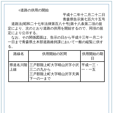
○道路の供用の開始
平成十二年十二月二十二日
青森県告示第七百六十五号
道路法
(昭和二十七年法律第百八十号)
第十八条第二項の規
定により、次のとおり道路の供用を開始するので、同項の規
定により公示する。
なお、その関係図面は、告示の日から平成十三年一月二十
一日まで青森県土木部道路維持課において一般の縦覧に供す
る。
路線名
供用開始の区間
供用開始の期
日
県道名川階
三戸郡階上町大字晴山沢字小沢
平成一三・
上線
三二の九から
一・一五
三戸郡階上町大字晴山沢字天満
下一の一まで