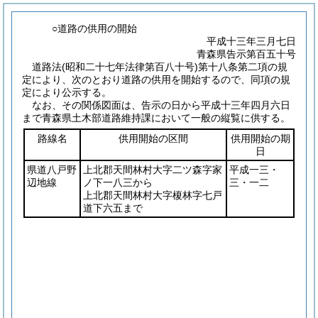
○道路の供用の開始
平成十三年三月七日
青森県告示第百五十号
道路法
(昭和二十七年法律第百八十号)
第十八条第二項の規
定により、次のとおり道路の供用を開始するので、同項の規
定により公示する。
なお、その関係図面は、告示の日から平成十三年四月六日
まで青森県土木部道路維持課において一般の縦覧に供する。
路線名
供用開始の区間
供用開始の期
日
県道八戸野
上北郡天間林村大字二ツ森字家
平成一三・
辺地線
ノ下一八三から
三・一二
上北郡天間林村大字榎林字七戸
道下六五まで