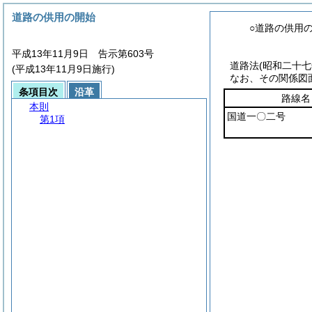
道路の供用の開始
○道路の供用
平成13年11月9日 告示第603号
道路法
(昭和二十
(平成13年11月9日施行)
なお、その関係図
条項目次
沿革
路線名
本則
国道一〇二号
第1項