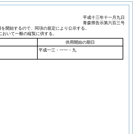
平成十三年十一月九日
青森県告示第六百三号
用を開始するので、同項の規定により公示する。
において一般の縦覧に供する。
供用開始の期日
平成一三・一一・九