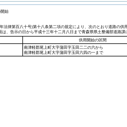
の開始
七年法律第百八十号)
第十八条第二項の規定により、次のとおり道路の供
面は、告示の日から平成十三年十二月八日まで青森県県土整備部道路課
供用開始の区間
南津軽郡尾上町大字蒲田字玉田二二の六から
南津軽郡尾上町大字蒲田字玉田六四の一まで