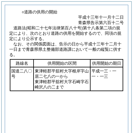
○道路の供用の開始
平成十三年十一月十二日
青森県告示第六百十二号
道路法
(昭和二十七年法律第百八十号)
第十八条第二項の規
定により、次のとおり道路の供用を開始するので、同項の規
定により公示する。
なお、その関係図面は、告示の日から平成十三年十二月十
一日まで青森県県土整備部道路課において一般の縦覧に供す
る。
路線名
供用開始の区間
供用開始の期日
国道二八〇
東津軽郡平舘村大字根岸字山
平成一三・一
号
居二七八の一から
一・一三
東津軽郡平舘村大字石崎字石
崎沢八の二まで