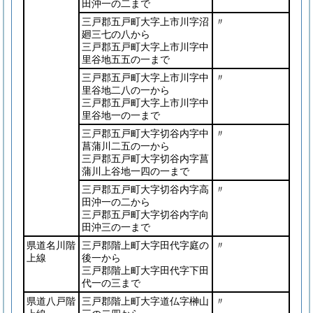
田沖一の二まで
三戸郡五戸町大字上市川字沼
〃
廻三七の八から
三戸郡五戸町大字上市川字中
里谷地五五の一まで
三戸郡五戸町大字上市川字中
〃
里谷地二八の一から
三戸郡五戸町大字上市川字中
里谷地一の一まで
三戸郡五戸町大字切谷内字中
〃
菖蒲川二五の一から
三戸郡五戸町大字切谷内字菖
蒲川上谷地一四の一まで
三戸郡五戸町大字切谷内字高
〃
田沖一の二から
三戸郡五戸町大字切谷内字向
田沖三の一まで
県道名川階
三戸郡階上町大字田代字庭の
〃
上線
後一から
三戸郡階上町大字田代字下田
代一の三まで
県道八戸階
三戸郡階上町大字道仏字榊山
〃