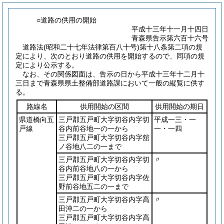
○道路の供用の開始
平成十三年十一月十四日
青森県告示第六百十六号
道路法
(昭和二十七年法律第百八十号)
第十八条第二項の規
定により、次のとおり道路の供用を開始するので、同項の規
定により公示する。
なお、その関係図面は、告示の日から平成十三年十二月十
三日まで青森県県土整備部道路課において一般の縦覧に供す
る。
路線名
供用開始の区間
供用開始の期日
県道橋向五
三戸郡五戸町大字切谷内字切
平成一三・一
戸線
谷内前谷地一の一から
一・一四
三戸郡五戸町大字切谷内字舘
ノ谷地八二の一まで
三戸郡五戸町大字切谷内字切
〃
谷内前谷地八の一から
三戸郡五戸町大字切谷内字佐
野前谷地五二の一まで
三戸郡五戸町大字切谷内字高
〃
田沖二の一から
三戸郡五戸町大字切谷内字高