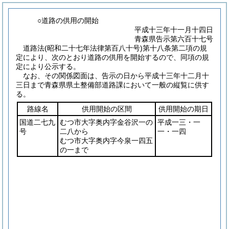
○道路の供用の開始
平成十三年十一月十四日
青森県告示第六百十七号
道路法
(昭和二十七年法律第百八十号)
第十八条第二項の規
定により、次のとおり道路の供用を開始するので、同項の規
定により公示する。
なお、その関係図面は、告示の日から平成十三年十二月十
三日まで青森県県土整備部道路課において一般の縦覧に供す
る。
路線名
供用開始の区間
供用開始の期日
国道二七九
むつ市大字奥内字金谷沢一の
平成一三・一
号
二八から
一・一四
むつ市大字奥内字今泉一四五
の一まで