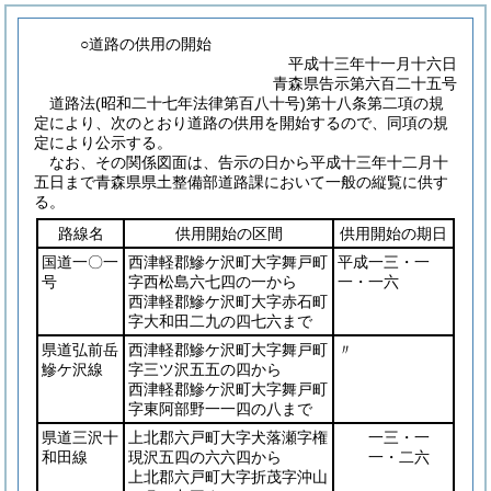
○道路の供用の開始
平成十三年十一月十六日
青森県告示第六百二十五号
道路法
(昭和二十七年法律第百八十号)
第十八条第二項の規
定により、次のとおり道路の供用を開始するので、同項の規
定により公示する。
なお、その関係図面は、告示の日から平成十三年十二月十
五日まで青森県県土整備部道路課において一般の縦覧に供す
る。
路線名
供用開始の区間
供用開始の期日
国道一〇一
西津軽郡鰺ケ沢町大字舞戸町
平成一三・一
号
字西松島六七四の一から
一・一六
西津軽郡鰺ケ沢町大字赤石町
字大和田二九の四七六まで
県道弘前岳
西津軽郡鰺ケ沢町大字舞戸町
〃
鰺ケ沢線
字三ツ沢五五の四から
西津軽郡鰺ケ沢町大字舞戸町
字東阿部野一一四の八まで
県道三沢十
上北郡六戸町大字犬落瀬字権
一三・一
和田線
現沢五四の六六四から
一・二六
上北郡六戸町大字折茂字沖山