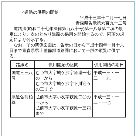
○道路の供用の開始
平成十三年十二月十七日
青森県告示第六百九十二号
道路法
(昭和二十七年法律第百八十号)
第十八条第二項の規
定により、次のとおり道路の供用を開始するので、同項の規
定により公示する。
なお、その関係図面は、告示の日から平成十四年一月十六
日まで青森県県土整備部道路課において一般の縦覧に供す
る。
路線名
供用開始の区間
供用開始の期日
国道三三八
むつ市大字城ケ沢字角違一七
平成一三・一
号
の一から
二・一九
むつ市大字城ケ沢字下川迎五
の三まで
県道弘前柏
弘前市大字小友字萩原二〇の
平成一三・一
線
一から
二・一七
弘前市大字小友字萩原一三四
まで