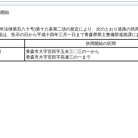
の開始
七年法律第百八十号)
第十八条第二項の規定により、次のとおり道路の供
面は、告示の日から平成十四年三月一日まで青森県県土整備部道路課に
供用開始の区間
線
青森市大字宮田字玉水三〇三の一から
青森市大字宮田字高瀬三の一まで