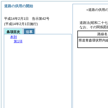
道路の供用の開始
○道路の供用
平成14年2月1日 告示第42号
道路法
(昭和二十
(平成14年2月1日施行)
なお、その関係図
条項目次
沿革
路線名
本則
県道青森環状野内
第1項