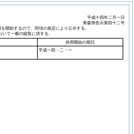
平成十四年二月一日
青森県告示第四十二号
用を開始するので、同項の規定により公示する。
おいて一般の縦覧に供する。
供用開始の期日
平成一四・二・一