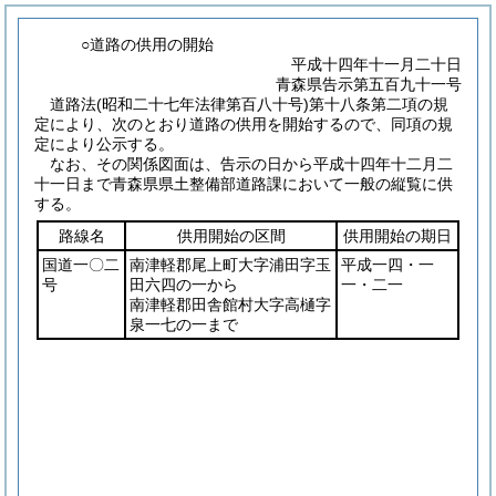
○道路の供用の開始
平成十四年十一月二十日
青森県告示第五百九十一号
道路法
(昭和二十七年法律第百八十号)
第十八条第二項の規
定により、次のとおり道路の供用を開始するので、同項の規
定により公示する。
なお、その関係図面は、告示の日から平成十四年十二月二
十一日まで青森県県土整備部道路課において一般の縦覧に供
する。
路線名
供用開始の区間
供用開始の期日
国道一〇二
南津軽郡尾上町大字浦田字玉
平成一四・一
号
田六四の一から
一・二一
南津軽郡田舎館村大字高樋字
泉一七の一まで