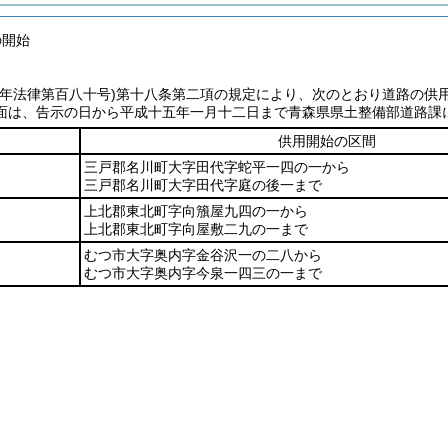
の開始
七年法律第百八十号)
第十八条第二項の規定により、次のとおり道路の供
面は、告示の日から平成十五年一月十二日まで青森県県土整備部道路課
供用開始の区間
三戸郡名川町大字田代字蛇平一四の一から
三戸郡名川町大字田代字庭の後一まで
上北郡東北町字向籏屋九四の一から
上北郡東北町字向屋敷二九の一まで
むつ市大字奥内字金谷沢一の二八から
むつ市大字奥内字今泉一四三の一まで