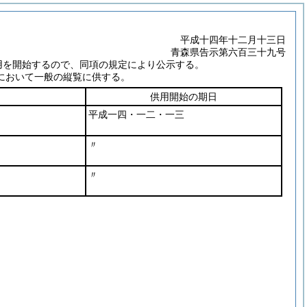
平成十四年十二月十三日
青森県告示第六百三十九号
用を開始するので、同項の規定により公示する。
において一般の縦覧に供する。
供用開始の期日
平成一四・一二・一三
〃
〃