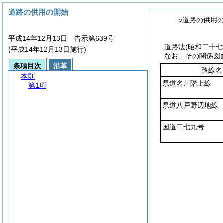
道路の供用の開始
○道路の供用
平成14年12月13日 告示第639号
道路法
(昭和二十
(平成14年12月13日施行)
なお、その関係図
条項目次
沿革
路線名
本則
県道名川階上線
第1項
県道八戸野辺地線
国道二七九号