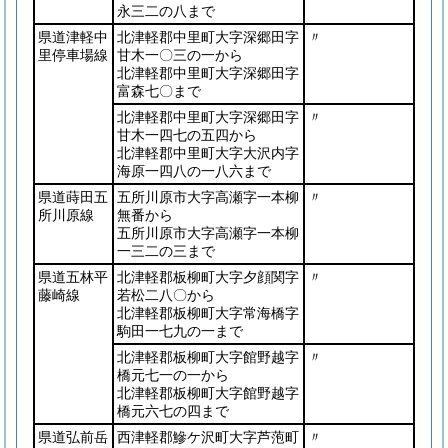
永三二の八まで
県道津軽中
北津軽郡中里町大字深郷田字
〃
里停車場線
甘木一〇三の一から
北津軽郡中里町大字深郷田字
富森七〇まで
北津軽郡中里町大字深郷田字
〃
甘木一四七の五四から
北津軽郡中里町大字大沢内字
海原一四八の一八六まで
県道蒔田五
五所川原市大字高瀬字一本柳
〃
所川原線
無番から
五所川原市大字高瀬字一本柳
一三二の三まで
県道五林平
北津軽郡板柳町大字夕顔関字
〃
藤崎線
若松二八〇から
北津軽郡板柳町大字常海橋字
駒田一七九の一まで
北津軽郡板柳町大字館野越字
〃
橋元七一の一から
北津軽郡板柳町大字館野越字
橋元六七の四まで
県道弘前岳
西津軽郡鰺ケ沢町大字芦萢町
〃