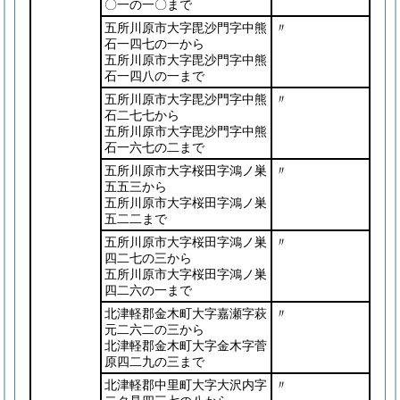
〇一の一〇まで
五所川原市大字毘沙門字中熊
〃
石一四七の一から
五所川原市大字毘沙門字中熊
石一四八の一まで
五所川原市大字毘沙門字中熊
〃
石二七七から
五所川原市大字毘沙門字中熊
石一六七の二まで
五所川原市大字桜田字鴻ノ巣
〃
五五三から
五所川原市大字桜田字鴻ノ巣
五二二まで
五所川原市大字桜田字鴻ノ巣
〃
四二七の三から
五所川原市大字桜田字鴻ノ巣
四二六の一まで
北津軽郡金木町大字嘉瀬字萩
〃
元二六二の三から
北津軽郡金木町大字金木字菅
原四二九の三まで
北津軽郡中里町大字大沢内字
〃