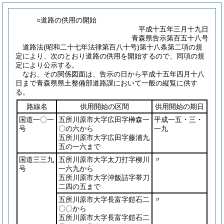
○道路の供用の開始
平成十五年三月十九日
青森県告示第百五十八号
道路法
(昭和二十七年法律第百八十号)
第十八条第二項の規
定により、次のとおり道路の供用を開始するので、同項の規
定により公示する。
なお、その関係図面は、告示の日から平成十五年四月十八
日まで青森県県土整備部道路課において一般の縦覧に供す
る。
路線名
供用開始の区間
供用開始の期日
国道一〇一
五所川原市大字広田字榊森一
平成一五・三・
号
〇の六から
一九
五所川原市大字広田字藤浦九
五の一六まで
国道三三九
五所川原市大字太刀打字柳川
〃
号
一六九から
五所川原市大字沖飯詰字帯刀
二四の五まで
五所川原市大字長富字鎧石二
〃
〇〇から
五所川原市大字長富字鎧石二