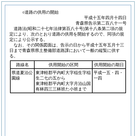
○道路の供用の開始
平成十五年四月十四日
青森県告示第二百八十一号
道路法
(昭和二十七年法律第百八十号)
第十八条第二項の規
定により、次のとおり道路の供用を開始するので、同項の規
定により公示する。
なお、その関係図面は、告示の日から平成十五年五月十三
日まで青森県県土整備部道路課において一般の縦覧に供す
る。
路線名
供用開始の区間
供用開始の期日
県道夏泊公
東津軽郡平内町大字稲生字稲
平成一五・四・
園線
生二七の五から
一四
東津軽郡平内町大字月泊山国
有林四三三林班た小班まで