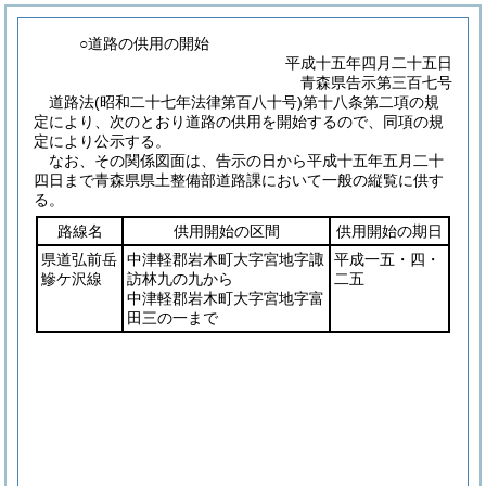
○道路の供用の開始
平成十五年四月二十五日
青森県告示第三百七号
道路法
(昭和二十七年法律第百八十号)
第十八条第二項の規
定により、次のとおり道路の供用を開始するので、同項の規
定により公示する。
なお、その関係図面は、告示の日から平成十五年五月二十
四日まで青森県県土整備部道路課において一般の縦覧に供す
る。
路線名
供用開始の区間
供用開始の期日
県道弘前岳
中津軽郡岩木町大字宮地字諏
平成一五・四・
鰺ケ沢線
訪林九の九から
二五
中津軽郡岩木町大字宮地字富
田三の一まで