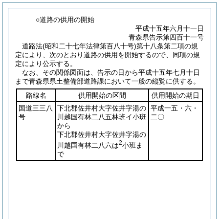
○道路の供用の開始
平成十五年六月十一日
青森県告示第四百十一号
道路法
(昭和二十七年法律第百八十号)
第十八条第二項の規
定により、次のとおり道路の供用を開始するので、同項の規
定により公示する。
なお、その関係図面は、告示の日から平成十五年七月十日
まで青森県県土整備部道路課において一般の縦覧に供する。
路線名
供用開始の区間
供用開始の期日
国道三三八
下北郡佐井村大字佐井字湯の
平成一五・六・
号
川越国有林二八五林班イ小班
二〇
から
下北郡佐井村大字佐井字湯の
2
川越国有林二八六は
小班ま
で