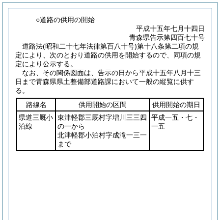
○道路の供用の開始
平成十五年七月十四日
青森県告示第四百七十号
道路法
(昭和二十七年法律第百八十号)
第十八条第二項の規
定により、次のとおり道路の供用を開始するので、同項の規
定により公示する。
なお、その関係図面は、告示の日から平成十五年八月十三
日まで青森県県土整備部道路課において一般の縦覧に供す
る。
路線名
供用開始の区間
供用開始の期日
県道三厩小
東津軽郡三厩村字増川三三四
平成一五・七・
泊線
の一から
一五
北津軽郡小泊村字成滝一三一
まで