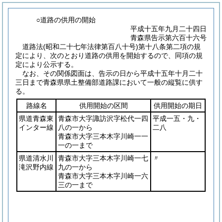
○道路の供用の開始
平成十五年九月二十四日
青森県告示第六百十六号
道路法
(昭和二十七年法律第百八十号)
第十八条第二項の規
定により、次のとおり道路の供用を開始するので、同項の規
定により公示する。
なお、その関係図面は、告示の日から平成十五年十月二十
三日まで青森県県土整備部道路課において一般の縦覧に供す
る。
路線名
供用開始の区間
供用開始の期日
県道青森東
青森市大字諏訪沢字松代一四
平成一五・九・
インター線
八の一から
二八
青森市大字三本木字川崎一一
一の一まで
県道清水川
青森市大字三本木字川崎一七
〃
滝沢野内線
九の一から
青森市大字三本木字川崎一六
三の一まで