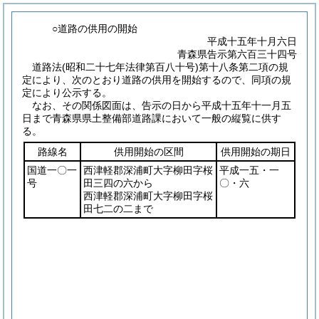
○道路の供用の開始
平成十五年十月六日
青森県告示第六百三十四号
道路法
(昭和二十七年法律第百八十号)
第十八条第二項の規
定により、次のとおり道路の供用を開始するので、同項の規
定により公示する。
なお、その関係図面は、告示の日から平成十五年十一月五
日まで青森県県土整備部道路課において一般の縦覧に供す
る。
路線名
供用開始の区間
供用開始の期日
国道一〇一
西津軽郡深浦町大字柳田字桜
平成一五・一
号
田三四の六から
〇・六
西津軽郡深浦町大字柳田字桜
田七二の二まで