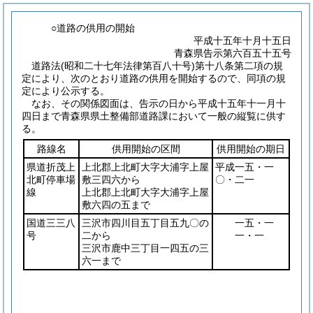
○道路の供用の開始
平成十五年十月十五日
青森県告示第六百五十五号
道路法
(昭和二十七年法律第百八十号)
第十八条第二項の規
定により、次のとおり道路の供用を開始するので、同項の規
定により公示する。
なお、その関係図面は、告示の日から平成十五年十一月十
四日まで青森県県土整備部道路課において一般の縦覧に供す
る。
路線名
供用開始の区間
供用開始の期日
県道折茂上
上北郡上北町大字大浦字上屋
平成一五・一
北町停車場
敷三四六から
〇・二一
線
上北郡上北町大字大浦字上屋
敷六四の五まで
国道三三八
三沢市四川目五丁目五九〇の
一五・一
号
二から
一・一
三沢市鹿中三丁目一四五の三
六一まで