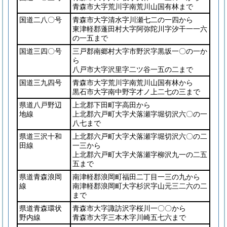
青森市大字荒川字南荒川山国有林まで
国道二八〇号
青森市大字清水字川瀬七二の一四から
東津軽郡蓬田村大字阿弥陀川字汐干一一六
の一五まで
国道三四〇号
三戸郡南郷村大字市野沢字黒坂一〇の一か
ら
八戸市大字沢里字二ツ谷一五の二まで
国道三九四号
青森市大字荒川字南荒川山国有林から
黒石市大字南中野字才ノ上二七の三まで
県道八戸野辺
上北郡下田町字高田から
地線
上北郡六戸町大字犬落瀬字堀切沢六〇の一
八七まで
県道三沢十和
上北郡六戸町大字犬落瀬字堀切沢六〇の二
田線
一三から
上北郡六戸町大字犬落瀬字柳沢九一の二五
五まで
県道青森浪岡
南津軽郡浪岡町福田二丁目一三の九から
線
南津軽郡浪岡町大字杉沢字山元三二六の二
まで
県道青森環状
青森市大字諏訪沢字桜川一〇〇から
野内線
青森市大字三本木字川崎五七六まで