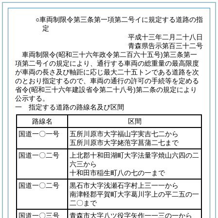
○車両制限令第三条第一項第二号イに規定する道路の指
定
平成十三年二月二十八日
青森県告示第百三十二号
車両制限令
(昭和三十六年政令第二百六十五号)
第三条第一
項第二号イの規定により、通行する車両の総重量の最高限度
が車両の長さ及び軸距に応じ最大二十五トンである道路を次
のとおり指定するので、車両の通行の許可の手続等を定める
省令
(昭和三十六年建設省令第二十八号)
第二条の規定により
公示する。
一 指定する道路の路線名及び区間
路線名
区間
国道一〇一号
五所川原市大字福山字実吉七二から
五所川原市大字姥萢字菖蒲二七まで
国道一〇二号
上北郡十和田湖町大字法量字焼山六四の二
六三から
十和田市稲生町八の七の一まで
国道一〇二号
黒石市大字浅瀬石字村上三一一から
南津軽郡平賀町大字葛川字上の平二五の一
二〇まで
国道一〇三号
青森市大字八ツ役字矢作一一三の一から