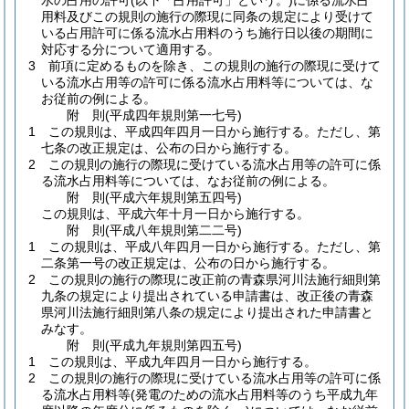
水の占用の許可
(以下「占用許可」という。)
に係る流水占
用料及びこの規則の施行の際現に同条の規定により受けて
いる占用許可に係る流水占用料のうち施行日以後の期間に
対応する分について適用する。
3
前項に定めるものを除き、この規則の施行の際現に受けて
いる流水占用等の許可に係る流水占用料等については、な
お従前の例による。
附
則
(平成四年
規則第一七号)
1
この規則は、平成四年四月一日から施行する。
ただし、第
七条の改正規定は、公布の日から施行する。
2
この規則の施行の際現に受けている流水占用等の許可に係
る流水占用料等については、なお従前の例による。
附
則
(平成六年
規則第五四号)
この規則は、平成六年十月一日から施行する。
附
則
(平成八年
規則第二二号)
1
この規則は、平成八年四月一日から施行する。
ただし、第
二条第一号の改正規定は、公布の日から施行する。
2
この規則の施行の際現に改正前の青森県河川法施行細則第
九条の規定により提出されている申請書は、改正後の青森
県河川法施行細則第八条の規定により提出された申請書と
みなす。
附
則
(平成九年
規則第四五号)
1
この規則は、平成九年四月一日から施行する。
2
この規則の施行の際現に受けている流水占用等の許可に係
る流水占用料等
(発電のための流水占用料等のうち平成九年