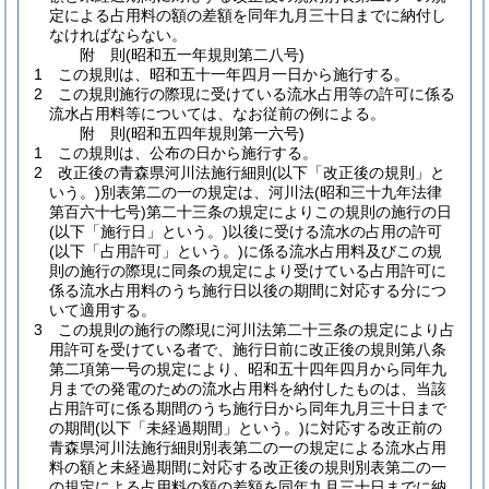
定による占用料の額の差額を同年九月三十日までに納付し
なければならない。
附
則
(昭和五一年
規則第二八号)
1
この規則は、昭和五十一年四月一日から施行する。
2
この規則施行の際現に受けている流水占用等の許可に係る
流水占用料等については、なお従前の例による。
附
則
(昭和五四年
規則第一六号)
1
この規則は、公布の日から施行する。
2
改正後の青森県河川法施行細則
(以下「改正後の規則」と
いう。)
別表第二の一の規定は、河川法
(昭和三十九年法律
第百六十七号)
第二十三条の規定によりこの規則の施行の日
(以下「施行日」という。)
以後に受ける流水の占用の許可
(以下「占用許可」という。)
に係る流水占用料及びこの規
則の施行の際現に同条の規定により受けている占用許可に
係る流水占用料のうち施行日以後の期間に対応する分につ
いて適用する。
3
この規則の施行の際現に河川法第二十三条の規定により占
用許可を受けている者で、施行日前に改正後の規則第八条
第二項第一号の規定により、昭和五十四年四月から同年九
月までの発電のための流水占用料を納付したものは、当該
占用許可に係る期間のうち施行日から同年九月三十日まで
の期間
(以下「未経過期間」という。)
に対応する改正前の
青森県河川法施行細則別表第二の一の規定による流水占用
料の額と未経過期間に対応する改正後の規則別表第二の一
の規定による占用料の額の差額を同年九月三十日までに納