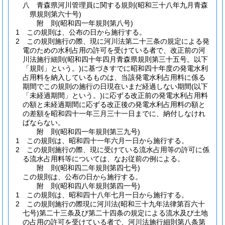
八
青森県河川管理員に関する規則
(昭和三十八年九月青森
県規則第六十号)
附
則
(昭和四一年
規則第八号)
1
この規則は、公布の日から施行する。
2
この規則施行の際、現に河川法第二十三条の規定による発
電のための水利占用の許可を受けている者で、改正前の河
川法施行細則
(昭和四十年四月青森県規則第三十五号。以下
「規則」という。)
に基づきすでに昭和四十年度の発電水利
占用料を納入しているものは、当該発電水利占用料に係る
期間でこの規則の施行の日現在いまだ経過しない期間
(以下
「未経過期間」という。)
に応ずる改正前の発電水利占用料
の額と未経過期間に応ずる改正後の発電水利占用料の額と
の差額を昭和四十一年三月三十一日までに、納付しなけれ
ばならない。
附
則
(昭和四一年
規則第三九号)
1
この規則は、昭和四十一年六月一日から施行する。
2
この規則施行の際、現に受けている流水占用等の許可に係
る流水占用料等については、なお従前の例による。
附
則
(昭和四二年
規則第四七号)
この規則は、公布の日から施行する。
附
則
(昭和四八年
規則第四一号)
1
この規則は、昭和四十八年七月一日から施行する。
2
この規則施行の際現に河川法
(昭和三十九年法律第百六十
七号)
第二十三条及び第二十四条の規定による流水及び土地
の占用の許可を受けている者で、河川法施行細則第八条第