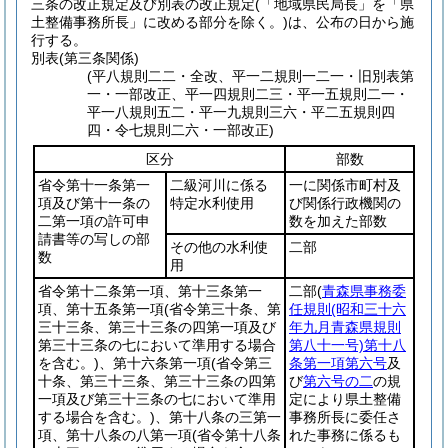
三条の改正規定及び別表の改正規定
(「地域県民局長」を「県
土整備事務所長」に改める部分を除く。)
は、公布の日から施
行する。
別表
(第三条関係)
(平八規則二二・全改、平一二規則一二一・旧別表第
一・一部改正、平一四規則二三・平一五規則二一・
平一八規則五二・平一九規則三六・平二五規則四
四・令七規則二六・一部改正)
区分
部数
省令第十一条第一
二級河川に係る
一に関係市町村及
項及び第十一条の
特定水利使用
び関係行政機関の
二第一項の許可申
数を加えた部数
請書等の写しの部
その他の水利使
二部
数
用
省令第十二条第一項、第十三条第一
二部
(
青森県事務委
項、第十五条第一項
(省令第三十条、第
任規則
(昭和三十六
三十三条、第三十三条の四第一項及び
年九月青森県規則
第三十三条の七において準用する場合
第八十一号)
第十八
を含む。)
、第十六条第一項
(省令第三
条第一項第六号
及
十条、第三十三条、第三十三条の四第
び
第六号の二
の規
一項及び第三十三条の七において準用
定により県土整備
する場合を含む。)
、第十八条の三第一
事務所長に委任さ
項、第十八条の八第一項
(省令第十八条
れた事務に係るも