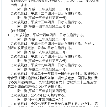
度以降の年度分に係るものを除く。)
については、なお従前
の例による。
附
則
(平成一二年
規則第一二一号)
この規則は、平成十二年四月一日から施行する。
附
則
(平成一三年
規則第五一号)
この規則は、平成十三年四月一日から施行する。
附
則
(平成一四年
規則第二三号)
抄
(施行期日)
1
この規則は、平成十四年四月一日から施行する。
附
則
(平成一五年
規則第二一号)
この規則は、平成十五年四月一日から施行する。
ただし、
別表の改正規定は、公布の日から施行する。
附
則
(平成一八年
規則第五二号)
この規則は、平成十八年四月一日から施行する。
附
則
(平成一九年
規則第三六号)
この規則は、平成十九年四月一日から施行する。
附
則
(平成二一年
規則第三一号)
この規則は、平成二十一年四月一日から施行し、改正後の
青森県河川法施行細則第四条第一項の規定は、同日以後に受
ける河川法
(昭和三十九年法律第百六十七号)
第二十三条及び
第二十四条の許可について適用する。
附
則
(平成二五年
規則第四四号)
この規則は、公布の日から施行する。
附
則
(令和七年
規則第二六号)
この規則は、令和七年四月一日から施行する。
ただし、第