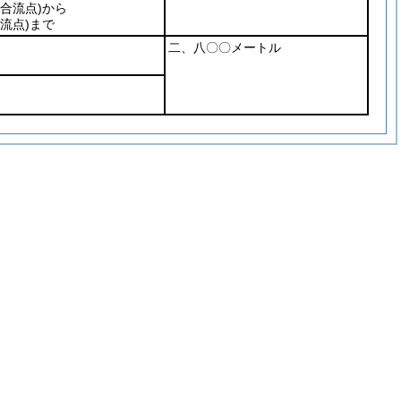
合流点)
から
流点)
まで
二、八〇〇メートル