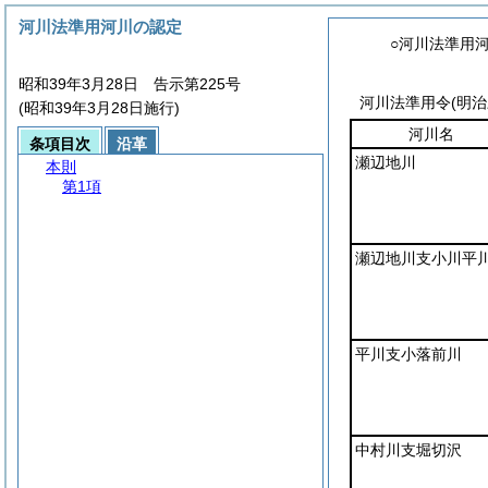
河川法準用河川の認定
○河川法準用
昭和39年3月28日 告示第225号
河川法準用令
(明
(昭和39年3月28日施行)
河川名
条項目次
沿革
瀬辺地川
本則
第1項
瀬辺地川支小川平
平川支小落前川
中村川支堀切沢