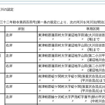
河川の認定
治三十二年勅令第四百四号)
第一条の規定により、次の河川を河川法
(明
岸別
準用区間
左岸
東津軽郡蓬田村大字瀬辺地字田浦
(大川目頭首
〃 〃 〃 〃
(海)
まで
右岸
東津軽郡蓬田村大字瀬辺地字山田
(大川目頭首
〃 〃 〃 〃
(海)
まで
川
左岸
東津軽郡蓬田村大字瀬辺地字山田
(第二小川平
〃 〃 〃 〃
(瀬辺地川合
右岸
東津軽郡蓬田村大字瀬辺地字山田
(第二小川平
〃 〃 〃 〃
(瀬辺地川合
左岸
南津軽郡碇ケ関村大字碇ケ関
(落葉沢合流点)
〃 〃 〃
(平川合流点)
ま
右岸
南津軽郡碇ケ関村大字碇ケ関
(落葉沢合流点)
〃 〃 〃
(平川合流点)
ま
左岸
西津軽郡鰺ケ沢町大字芦萢町字蓬平
(餅の平沢
〃 〃 〃 〃
(中村川合