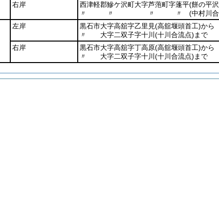
右岸
西津軽郡鰺ケ沢町大字芦萢町字蓬平
(餅の平沢
〃 〃 〃 〃
(中村川合
左岸
黒石市大字高舘字乙里見
(高舘堰頭首工)
から
〃 大字二双子字十川
(十川合流点)
まで
右岸
黒石市大字高舘字丁高原
(高舘堰頭首工)
から
〃 大字二双子字十川
(十川合流点)
まで