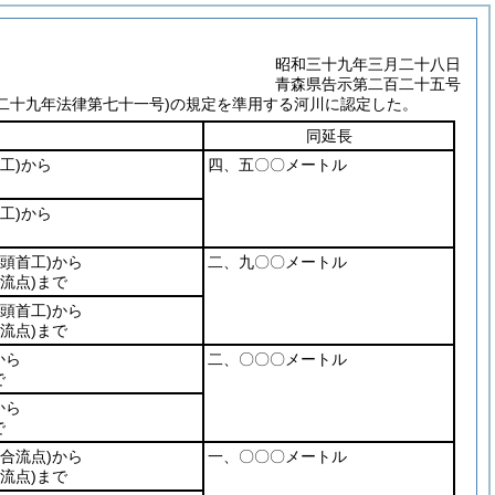
昭和三十九年三月二十八日
青森県告示第二百二十五号
治二十九年法律第七十一号)
の規定を準用する河川に認定した。
同延長
工)
から
四、五〇〇メートル
工)
から
頭首工)
から
二、九〇〇メートル
流点)
まで
頭首工)
から
流点)
まで
から
二、〇〇〇メートル
で
から
で
合流点)
から
一、〇〇〇メートル
流点)
まで