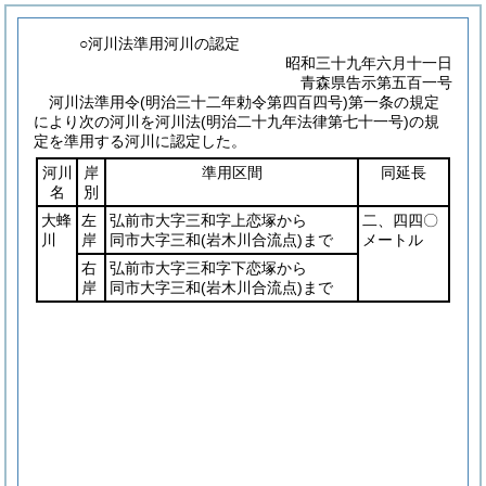
○河川法準用河川の認定
昭和三十九年六月十一日
青森県告示第五百一号
河川法準用令
(明治三十二年勅令第四百四号)
第一条の規定
により次の河川を河川法
(明治二十九年法律第七十一号)
の規
定を準用する河川に認定した。
河川
岸
準用区間
同延長
名
別
大蜂
左
弘前市大字三和字上恋塚から
二、四四〇
川
岸
同市大字三和
(岩木川合流点)
まで
メートル
右
弘前市大字三和字下恋塚から
岸
同市大字三和
(岩木川合流点)
まで