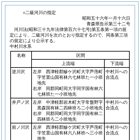
○二級河川の指定
昭和五十六年一月十六日
青森県告示第三十二号
河川法
(昭和三十九年法律第百六十七号)
第五条第一項の規
定により、二級河川を次のとおり指定するので、同条第三項
の規定により公示する。
中村川水系
名称
区間
上流端
下流端
逆川沢
左岸 西津軽郡鰺ケ沢町大字芦萢町
中村川への
字笠置山国有林六七林班た一小班
合流点
地先
右岸 同郡同町同大字同字国有林六
七林班た一小班地先
井戸ノ沢
左岸 中津軽郡岩木町大字常盤野字
中村川への
黒森国有林二四林班ろ二小班地先
合流点
右岸 同郡同町同大字同字国有林二
四林班ろ二小班地先
前ノ川沢
左岸 西津軽郡鰺ケ沢町大字芦萢町
中村川への
字笠置山国有林六八林班へ三小班
合流点
地先