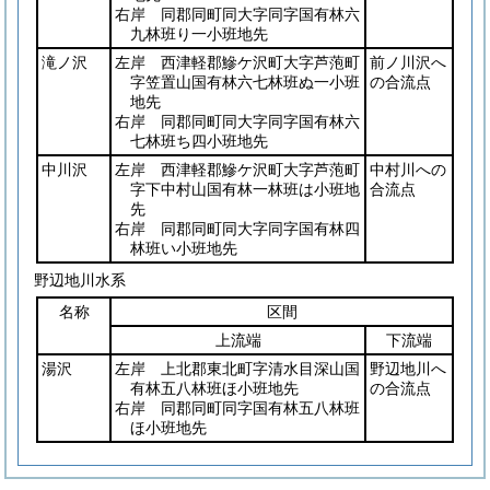
右岸 同郡同町同大字同字国有林六
九林班り一小班地先
滝ノ沢
左岸 西津軽郡鰺ケ沢町大字芦萢町
前ノ川沢へ
字笠置山国有林六七林班ぬ一小班
の合流点
地先
右岸 同郡同町同大字同字国有林六
七林班ち四小班地先
中川沢
左岸 西津軽郡鰺ケ沢町大字芦萢町
中村川への
字下中村山国有林一林班は小班地
合流点
先
右岸 同郡同町同大字同字国有林四
林班い小班地先
野辺地川水系
名称
区間
上流端
下流端
湯沢
左岸 上北郡東北町字清水目深山国
野辺地川へ
有林五八林班ほ小班地先
の合流点
右岸 同郡同町同字国有林五八林班
ほ小班地先