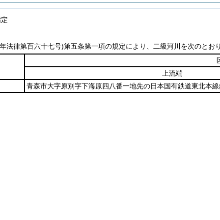
指定
九年法律第百六十七号)
第五条第一項の規定により、二級河川を次のとお
上流端
青森市大字原別字下海原四八番一地先の日本国有鉄道東北本線