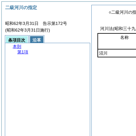
二級河川の指定
○二級河川の
昭和62年3月31日 告示第172号
河川法
(昭和三十
(昭和62年3月31日施行)
名称
条項目次
沿革
本則
第1項
沼川