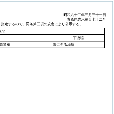
昭和六十二年三月三十一日
青森県告示第百七十二号
り指定するので、同条第三項の規定により公示する。
区間
下流端
鉄道橋
海に至る場所