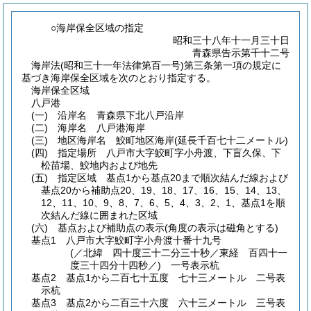
○海岸保全区域の指定
昭和三十八年十一月三十日
青森県告示第千十二号
海岸法
(昭和三十一年法律第百一号)
第三条第一項の規定に
基づき海岸保全区域を次のとおり指定する。
海岸保全区域
八戸港
(一)
沿岸名 青森県下北八戸沿岸
(二)
海岸名 八戸港海岸
(三)
地区海岸名 鮫町地区海岸
(延長千百七十二メートル)
(四)
指定場所 八戸市大字鮫町字小舟渡、下盲久保、下
松苗場、鮫地内および地先
(五)
指定区域 基点1から基点20まで順次結んだ線および
基点20から補助点20、19、18、17、16、15、14、13、
12、11、10、9、8、7、6、5、4、3、2、1、基点1を順
次結んだ線に囲まれた区域
(六)
基点および補助点の表示
(角度の表示は磁角とする)
基点1 八戸市大字鮫町字小舟渡十番十九号
(／北緯 四十度三十二分三十秒／東経 百四十一
度三十四分十四秒／)
一号表示杭
基点2 基点1から二百七十五度 七十三メートル 二号表
示杭
基点3 基点2から二百三十六度 六十三メートル 三号表