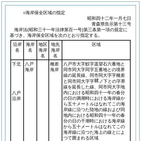
○海岸保全区域の指定
昭和四十二年一月七日
青森県告示第十三号
海岸法
(昭和三十一年法律第百一号)
第三条第一項の規定に
基づき、海岸保全区域を次のとおり指定する。
沿岸
海岸
地区
地先
区域
名
名
海岸
海岸
名
名
下北
八戸
種差
八戸市大字鮫字遥望石六番地と
海岸
海岸
同市同大字同字五番地との境界
線の延長線、同市同大字字種差
と同市同大字字
ノ下との字界
線を延長した線、同市同大字地
内における昭和四十一年の春分
八戸
の日の満潮時における海岸線か
沿岸
ら五十メートルはなれてこの海
岸線に沿つた陸地の線および同
地内における昭和四十一年の春
分の日の干潮時における海岸線
から五十メートルはなれてこの
海岸線に沿つた海上の線とによ
つて囲まれる区域