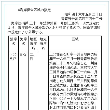
○海岸保全区域の指定
昭和四十六年五月二十日
青森県告示第四百四十二号
海岸法
(昭和三十一年法律第百一号)
第三条第一項の規定に
より、海岸保全区域を次のとおり指定するので、同条第四項
の規定により公示する。
沿岸
海岸
地区
地先
区域
名
名
海岸
海岸
名
名
下北
百石
二川
上北郡百石町字一川目地内の昭
八戸
目
和三十六年二月十日青森県告示
第百二十二号で指定した一川目
海岸保全区域の線、三沢市大字
三川目地内の昭和三十六年二月
十日青森県告示第百二十二号で
指定した六川目・三川目海岸保
全区域の線、上北郡百石町字二
川目地内における昭和四十六年
の春分の日の満潮時の水際線か
ら三〇〇メートル離れてこの水
際線に沿つた陸域における線、
および同地内における昭和四十