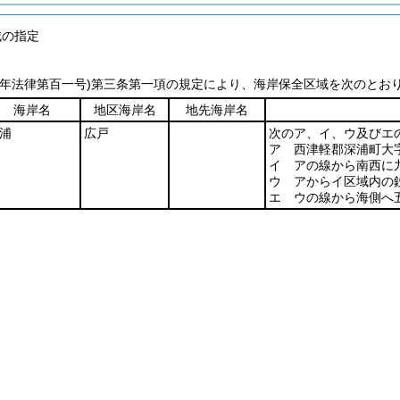
域の指定
一年法律第百一号)
第三条第一項の規定により、海岸保全区域を次のとお
海岸名
地区海岸名
地先海岸名
浦
広戸
次のア、イ、ウ及びエ
ア 西津軽郡深浦町大
イ アの線から南西に
ウ アからイ区域内の
エ ウの線から海側へ