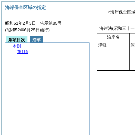
海岸保全区域の指定
○海岸保全区
昭和51年2月3日 告示第85号
海岸法
(昭和三十
(昭和52年6月25日施行)
沿岸名
条項目次
沿革
津軽
深
本則
第1項