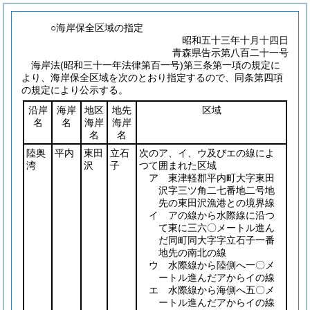
○海岸保全区域の指定
昭和五十三年十月十四日
青森県告示第八百二十一号
海岸法
(昭和三十一年法律第百一号)
第三条第一項の規定に
より、海岸保全区域を次のとおり指定するので、同条第四項
の規定により公示する。
沿岸
海岸
地区
地先
区域
名
名
海岸
海岸
名
名
陸奥
平内
東田
立石
次のア、イ、ウ及びエの線によ
湾
沢
子
つて囲まれた区域
ア 東津軽郡平内町大字東田
沢字三ツ角二七番地二号地
先の東田沢漁港との境界線
イ アの線から水際線に沿つ
て東に三六〇メートル進ん
だ同町同大字字立石子一番
地先の南北の線
ウ 水際線から陸側へ一〇メ
ートル進んだアからイの線
エ 水際線から海側へ五〇メ
ートル進んだアからイの線