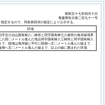
昭和五十七年四月十日
青森県告示第二百九十一号
り指定するので、同条第四項の規定により公示する。
区域
泊字北小泊山国有林八〇林班と同字国有林七八林班の海岸線境界
に八四〇メートル進んだ地点同字国有林八三林班と同字国有林八
まで、陸域は海岸線に平行に陸側へ五〇メートル進んだ線まで、
海側へ五〇メートル進んだ線まで、以上の線に囲まれた区域