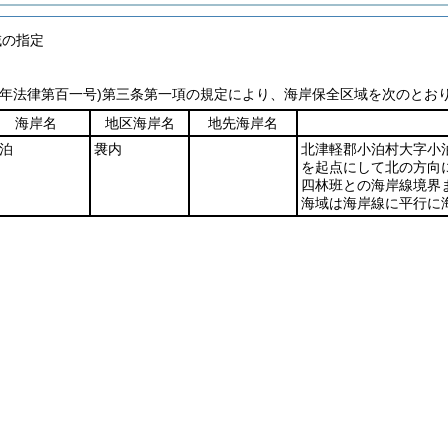
域の指定
一年法律第百一号)
第三条第一項の規定により、海岸保全区域を次のとお
海岸名
地区海岸名
地先海岸名
泊
袰内
北津軽郡小泊村大字小
を起点にして北の方向
四林班との海岸線境界
海域は海岸線に平行に