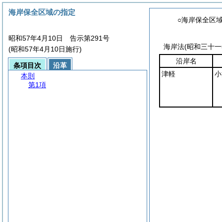
海岸保全区域の指定
○海岸保全区
昭和57年4月10日 告示第291号
海岸法
(昭和三十
(昭和57年4月10日施行)
沿岸名
条項目次
沿革
津軽
小
本則
第1項