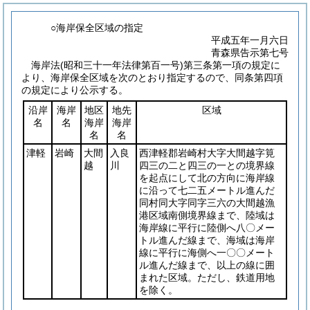
○海岸保全区域の指定
平成五年一月六日
青森県告示第七号
海岸法
(昭和三十一年法律第百一号)
第三条第一項の規定に
より、海岸保全区域を次のとおり指定するので、同条第四項
の規定により公示する。
沿岸
海岸
地区
地先
区域
名
名
海岸
海岸
名
名
津軽
岩崎
大間
入良
西津軽郡岩崎村大字大間越字筧
越
川
四三の二と四三の一との境界線
を起点にして北の方向に海岸線
に沿って七二五メートル進んだ
同村同大字同字三六の大間越漁
港区域南側境界線まで、陸域は
海岸線に平行に陸側へ八〇メー
トル進んだ線まで、海域は海岸
線に平行に海側へ一〇〇メート
ル進んだ線まで、以上の線に囲
まれた区域。ただし、鉄道用地
を除く。