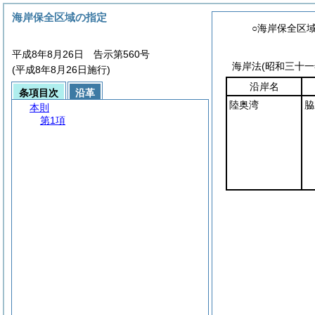
海岸保全区域の指定
○海岸保全区
平成8年8月26日 告示第560号
海岸法
(昭和三十
(平成8年8月26日施行)
沿岸名
条項目次
沿革
陸奥湾
脇
本則
第1項