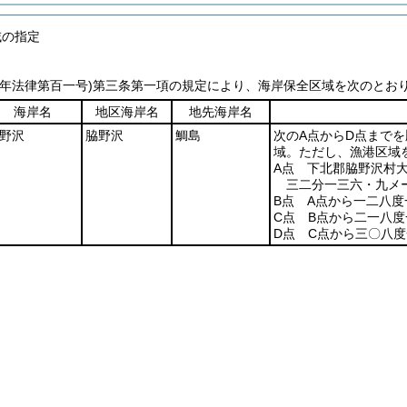
域の指定
一年法律第百一号)
第三条第一項の規定により、海岸保全区域を次のとお
海岸名
地区海岸名
地先海岸名
野沢
脇野沢
鯛島
次のA点からD点まで
域。ただし、漁港区域
A点 下北郡脇野沢村
三二分一三六・九メ
B点 A点から一二八
C点 B点から二一八
D点 C点から三〇八