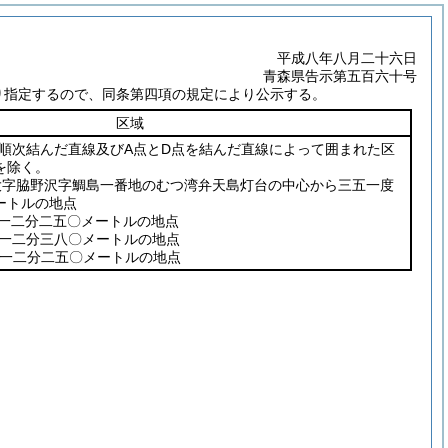
平成八年八月二十六日
青森県告示第五百六十号
り指定するので、同条第四項の規定により公示する。
区域
を順次結んだ直線及びA点とD点を結んだ直線によって囲まれた区
を除く。
大字脇野沢字鯛島一番地のむつ湾弁天島灯台の中心から三五一度
ートルの地点
度一二分二五〇メートルの地点
度一二分三八〇メートルの地点
度一二分二五〇メートルの地点