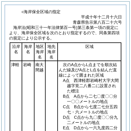
○海岸保全区域の指定
平成十年十二月十六日
青森県告示第八百二十六号
海岸法
(昭和三十一年法律第百一号)
第三条第一項の規定に
より、海岸保全区域を次のとおり指定するので、同条第四項
の規定により公示する。
沿岸
海岸
地区
地先
区域
名
名
海岸
海岸
名
名
津軽
岩崎
南大
次のA点からL点までを順次結
間越
んだ線及びA点とL点を結んだ直
線によって囲まれた区域
A点 西津軽郡岩崎村大字大間
越字筧二八番二に設置され
た標注
B点 A点から二七〇度〇〇分
一〇〇メートルの地点
C点 B点から七度二七分五四
七・六メートルの地点
D点 C点から九〇度〇〇分九
二メートルの地点
E点 D点から一六九度四二分