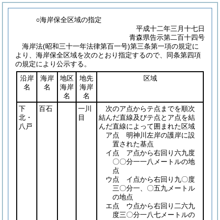
○海岸保全区域の指定
平成十二年三月十七日
青森県告示第二百十四号
海岸法
(昭和三十一年法律第百一号)
第三条第一項の規定に
より、海岸保全区域を次のとおり指定するので、同条第四項
の規定により公示する。
沿岸
海岸
地区
地先
区域
名
名
海岸
海岸
名
名
下
百石
一川
次のア点からテ点までを順次
北・
目
結んだ直線及びテ点とア点を結
八戸
んだ直線によって囲まれた区域
ア点 明神川左岸の護岸に設
置された基点
イ点 ア点から右回り六九度
〇〇分一一八メートルの地
点
ウ点 イ点から右回り九〇度
三〇分一、〇五九メートル
の地点
エ点 ウ点から右回り二六九
度三〇分一八七メートルの