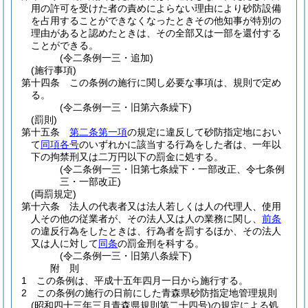
用の許可を受けた者の責めによらない理由により砂防設備
を占用することができなくなったときその他知事が特別の
理由があると認めたときは、その全部又は一部を還付する
ことができる。
(令二条例一三・追加)
(施行事項)
第十四条
この条例の施行に関し必要な事項は、規則で定め
る。
(令二条例一三・旧第六条繰下)
(罰則)
第十五条
第二条第一項
の規定に違反して砂防指定地におい
て
同項各号
のいずれかに該当する行為をした者は、一年以
下の拘禁刑又は二万円以下の罰金に処する。
(令二条例一三・旧第七条繰下・一部改正、令七条例
三・一部改正)
(両罰規定)
第十六条
法人の代表者又は法人若しくは人の代理人、使用
人その他の従業者が、その法人又は人の業務に関し、
前条
の違反行為をしたときは、行為者を罰するほか、その法人
又は人に対して
同条
の罰金刑を科する。
(令二条例一三・旧第八条繰下)
附
則
1
この条例は、平成十五年四月一日から施行する。
2
この条例の施行の日前にした青森県砂防指定地管理規則
(昭和四十三年三月青森県規則第二十四号)
の規定による処