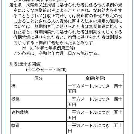
第七条
拘禁刑又は拘留に処せられた者に係る他の条例の規
定によりなお従前の例によることとされ、なお効力を有す
ることとされ又は改正前若しくは廃止前の条例の規定の例
によることとされる人の資格に関する法令の規定の適用に
ついては、無期拘禁刑に処せられた者は無期禁錮に処せら
れた者と、有期拘禁刑に処せられた者は刑期を同じくする
有期禁錮に処せられた者と、拘留に処せられた者は刑期を
同じくする旧拘留に処せられた者とみなす。
附
則
(令和七年
条例第三号)
この条例は、令和七年六月一日から施行する。
――――――――――
別表
(第十条関係)
(令二条例一三・追加)
区分
金額
(年額)
橋
一平方メートルにつき 四十
五円
桟橋
一平方メートルにつき 四十
五円
建物敷地
一平方メートルにつき 百十
五円
軌道
一平方メートルにつき 五十
円