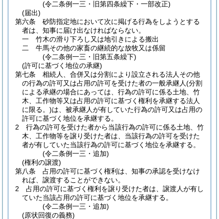
(令二条例一三・旧第四条繰下・一部改正)
(届出)
第六条
砂防指定地において次に掲げる行為をしようとする
者は、知事に届け出なければならない。
一
竹木の滑り下ろし又は地引きによる搬出
二
牛馬その他の家畜の継続的な放牧又は係留
(令二条例一三・旧第五条繰下)
(許可に基づく地位の承継)
第七条
相続人、合併又は分割により設立される法人その他
の行為の許可又は占用の許可を受けた者の一般承継人
(分割
による承継の場合にあっては、行為の許可に係る土地、竹
木、工作物等又は占用の許可に基づく権利を承継する法人
に限る。)
は、被承継人が有していた行為の許可又は占用の
許可に基づく地位を承継する。
2
行為の許可を受けた者から当該行為の許可に係る土地、竹
木、工作物等を譲り受けた者は、当該行為の許可を受けた
者が有していた当該行為の許可に基づく地位を承継する。
(令二条例一三・追加)
(権利の譲渡)
第八条
占用の許可に基づく権利は、知事の承認を受けなけ
れば、譲渡することができない。
2
占用の許可に基づく権利を譲り受けた者は、譲渡人が有し
ていた当該占用の許可に基づく地位を承継する。
(令二条例一三・追加)
(原状回復の義務)