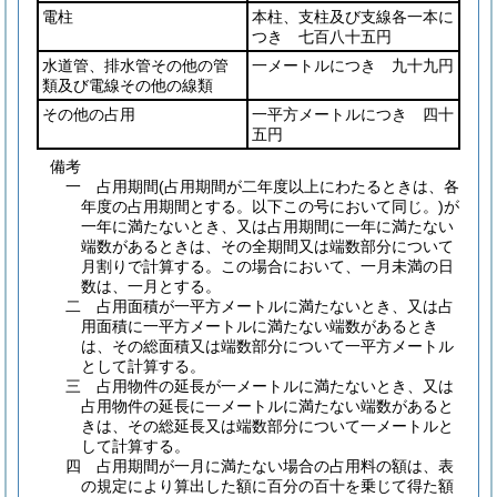
電柱
本柱、支柱及び支線各一本に
つき 七百八十五円
水道管、排水管その他の管
一メートルにつき 九十九円
類及び電線その他の線類
その他の占用
一平方メートルにつき 四十
五円
備考
一 占用期間(占用期間が二年度以上にわたるときは、各
年度の占用期間とする。以下この号において同じ。)が
一年に満たないとき、又は占用期間に一年に満たない
端数があるときは、その全期間又は端数部分について
月割りで計算する。この場合において、一月未満の日
数は、一月とする。
二 占用面積が一平方メートルに満たないとき、又は占
用面積に一平方メートルに満たない端数があるとき
は、その総面積又は端数部分について一平方メートル
として計算する。
三 占用物件の延長が一メートルに満たないとき、又は
占用物件の延長に一メートルに満たない端数があると
きは、その総延長又は端数部分について一メートルと
して計算する。
四 占用期間が一月に満たない場合の占用料の額は、表
の規定により算出した額に百分の百十を乗じて得た額