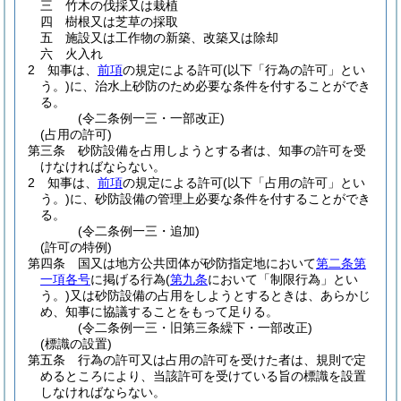
三
竹木の伐採又は栽植
四
樹根又は芝草の採取
五
施設又は工作物の新築、改築又は除却
六
火入れ
2
知事は、
前項
の規定による許可
(以下「行為の許可」とい
う。)
に、治水上砂防のため必要な条件を付することができ
る。
(令二条例一三・一部改正)
(占用の許可)
第三条
砂防設備を占用しようとする者は、知事の許可を受
けなければならない。
2
知事は、
前項
の規定による許可
(以下「占用の許可」とい
う。)
に、砂防設備の管理上必要な条件を付することができ
る。
(令二条例一三・追加)
(許可の特例)
第四条
国又は地方公共団体が砂防指定地において
第二条第
一項各号
に掲げる行為
(
第九条
において「制限行為」とい
う。)
又は砂防設備の占用をしようとするときは、あらかじ
め、知事に協議することをもって足りる。
(令二条例一三・旧第三条繰下・一部改正)
(標識の設置)
第五条
行為の許可又は占用の許可を受けた者は、規則で定
めるところにより、当該許可を受けている旨の標識を設置
しなければならない。