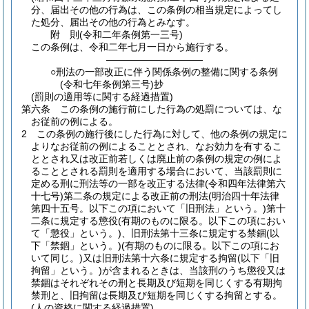
分、届出その他の行為は、この条例の相当規定によってし
た処分、届出その他の行為とみなす。
附
則
(令和二年
条例第一三号)
この条例は、令和二年七月一日から施行する。
――――――――――
○刑法の一部改正に伴う関係条例の整備に関する条例
(令和七年条例第三号)抄
(罰則の適用等に関する経過措置)
第六条
この条例の施行前にした行為の処罰については、な
お従前の例による。
2
この条例の施行後にした行為に対して、他の条例の規定に
よりなお従前の例によることとされ、なお効力を有するこ
ととされ又は改正前若しくは廃止前の条例の規定の例によ
ることとされる罰則を適用する場合において、当該罰則に
定める刑に刑法等の一部を改正する法律
(令和四年法律第六
十七号)
第二条の規定による改正前の刑法
(明治四十年法律
第四十五号。以下この項において「旧刑法」という。)
第十
二条に規定する懲役
(有期のものに限る。以下この項におい
て「懲役」という。)
、旧刑法第十三条に規定する禁錮
(以
下「禁錮」という。)
(有期のものに限る。以下この項にお
いて同じ。)
又は旧刑法第十六条に規定する拘留
(以下「旧
拘留」という。)
が含まれるときは、当該刑のうち懲役又は
禁錮はそれぞれその刑と長期及び短期を同じくする有期拘
禁刑と、旧拘留は長期及び短期を同じくする拘留とする。
(人の資格に関する経過措置)