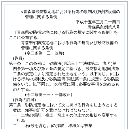
○青森県砂防指定地における行為の規制及び砂防設備の
管理に関する条例
平成十五年三月二十四日
青森県条例第八号
〔青森県砂防指定地における行為の規制に関する条例〕を
ここに公布する。
青森県砂防指定地における行為の規制及び砂防設備の
管理に関する条例
(令二条例一三・改称)
(趣旨)
第一条
この条例は、砂防法
(明治三十年法律第二十九号)
第
四条第一項及び第五条の規定に基づき、砂防指定地
(同法第
二条の規定により指定された土地をいう。以下同じ。)
にお
ける行為の規制及び砂防設備
(同法第一条に規定する砂防設
備をいう。以下同じ。)
の管理に関し必要な事項を定めるも
のとする。
(令二条例一三・一部改正)
(行為の許可)
第二条
砂防指定地において次に掲げる行為をしようとする
者は、知事の許可を受けなければならない。
一
土地の掘削、盛土、切土その他土地の形状を変更する
行為
二
土石
(砂を含む。)
の採取、堆積又は投棄