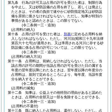
第九条
行為の許可又は占用の許可を受けた者は、制限行為
を中止し、又は砂防設備の占用を終了し、若しくは廃止し
たときは、その者の負担で速やかに砂防指定地又は砂防設
備を原状に復さなければならない。
ただし、知事が特別の
事情があると認めたときは、この限りでない。
(令二条例一三・追加)
(占用料の納入)
第十条
占用の許可を受けた者は、
別表
に定める占用料を納
入しなければならない。
ただし、河川法
(昭和三十九年法律
第百六十七号)
が適用され、又は準用される河川に存する砂
防設備に係る占用の許可については、この限りでない。
(令二条例一三・追加)
(占用料の納入方法)
第十一条
占用料は、前納しなければならない。
ただし、当
該占用の許可の期間が当該占用の許可を受けた日の属する
年度の翌年度以降にわたるときは、翌年度以降の年度分の
占用料は、規則で定めるところにより、毎年度、当該年度
分を納入することができる。
(令二条例一三・追加)
(占用料の減免)
第十二条
知事は、公益上その他特別の理由があると認めた
ときは、占用料の全部又は一部を免除することができる。
(令二条例一三・追加)
(占用料の不還付)
第十三条
既に納入した占用料は、還付しない。
ただし、占