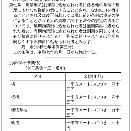
第七条
拘禁刑又は拘留に処せられた者に係る他の条例の規
定によりなお従前の例によることとされ、なお効力を有す
ることとされ又は改正前若しくは廃止前の条例の規定の例
によることとされる人の資格に関する法令の規定の適用に
ついては、無期拘禁刑に処せられた者は無期禁錮に処せら
れた者と、有期拘禁刑に処せられた者は刑期を同じくする
有期禁錮に処せられた者と、拘留に処せられた者は刑期を
同じくする旧拘留に処せられた者とみなす。
附
則
(令和七年
条例第三号)
この条例は、令和七年六月一日から施行する。
――――――――――
別表
(第十条関係)
(令二条例一三・追加)
区分
金額
(年額)
橋
一平方メートルにつき 四十
五円
桟橋
一平方メートルにつき 四十
五円
建物敷地
一平方メートルにつき 百十
五円
軌道
一平方メートルにつき 五十
円