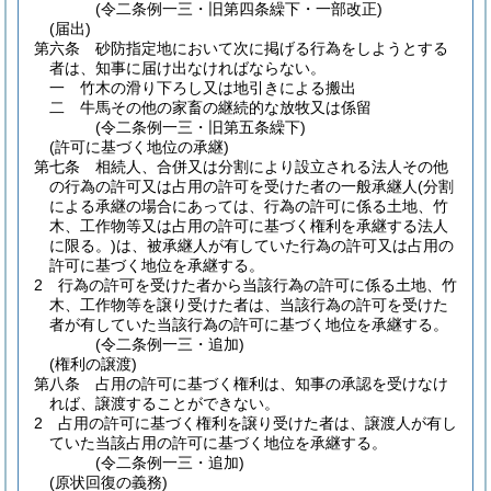
(令二条例一三・旧第四条繰下・一部改正)
(届出)
第六条
砂防指定地において次に掲げる行為をしようとする
者は、知事に届け出なければならない。
一
竹木の滑り下ろし又は地引きによる搬出
二
牛馬その他の家畜の継続的な放牧又は係留
(令二条例一三・旧第五条繰下)
(許可に基づく地位の承継)
第七条
相続人、合併又は分割により設立される法人その他
の行為の許可又は占用の許可を受けた者の一般承継人
(分割
による承継の場合にあっては、行為の許可に係る土地、竹
木、工作物等又は占用の許可に基づく権利を承継する法人
に限る。)
は、被承継人が有していた行為の許可又は占用の
許可に基づく地位を承継する。
2
行為の許可を受けた者から当該行為の許可に係る土地、竹
木、工作物等を譲り受けた者は、当該行為の許可を受けた
者が有していた当該行為の許可に基づく地位を承継する。
(令二条例一三・追加)
(権利の譲渡)
第八条
占用の許可に基づく権利は、知事の承認を受けなけ
れば、譲渡することができない。
2
占用の許可に基づく権利を譲り受けた者は、譲渡人が有し
ていた当該占用の許可に基づく地位を承継する。
(令二条例一三・追加)
(原状回復の義務)