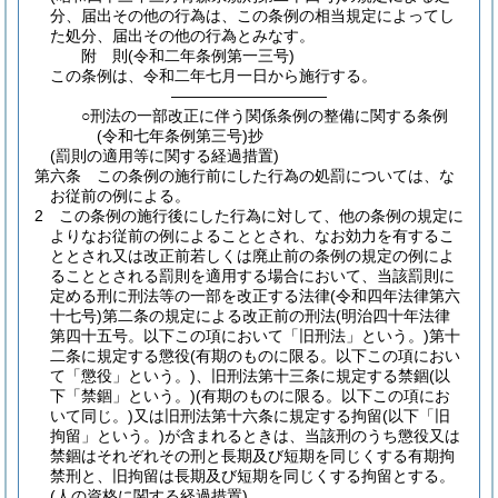
分、届出その他の行為は、この条例の相当規定によってし
た処分、届出その他の行為とみなす。
附
則
(令和二年
条例第一三号)
この条例は、令和二年七月一日から施行する。
――――――――――
○刑法の一部改正に伴う関係条例の整備に関する条例
(令和七年条例第三号)抄
(罰則の適用等に関する経過措置)
第六条
この条例の施行前にした行為の処罰については、な
お従前の例による。
2
この条例の施行後にした行為に対して、他の条例の規定に
よりなお従前の例によることとされ、なお効力を有するこ
ととされ又は改正前若しくは廃止前の条例の規定の例によ
ることとされる罰則を適用する場合において、当該罰則に
定める刑に刑法等の一部を改正する法律
(令和四年法律第六
十七号)
第二条の規定による改正前の刑法
(明治四十年法律
第四十五号。以下この項において「旧刑法」という。)
第十
二条に規定する懲役
(有期のものに限る。以下この項におい
て「懲役」という。)
、旧刑法第十三条に規定する禁錮
(以
下「禁錮」という。)
(有期のものに限る。以下この項にお
いて同じ。)
又は旧刑法第十六条に規定する拘留
(以下「旧
拘留」という。)
が含まれるときは、当該刑のうち懲役又は
禁錮はそれぞれその刑と長期及び短期を同じくする有期拘
禁刑と、旧拘留は長期及び短期を同じくする拘留とする。
(人の資格に関する経過措置)