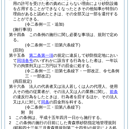
用の許可を受けた者の責めによらない理由により砂防設備
を占用することができなくなったときその他知事が特別の
理由があると認めたときは、その全部又は一部を還付する
ことができる。
(令二条例一三・追加)
(施行事項)
第十四条
この条例の施行に関し必要な事項は、規則で定め
る。
(令二条例一三・旧第六条繰下)
(罰則)
第十五条
第二条第一項
の規定に違反して砂防指定地におい
て
同項各号
のいずれかに該当する行為をした者は、一年以
下の拘禁刑又は二万円以下の罰金に処する。
(令二条例一三・旧第七条繰下・一部改正、令七条例
三・一部改正)
(両罰規定)
第十六条
法人の代表者又は法人若しくは人の代理人、使用
人その他の従業者が、その法人又は人の業務に関し、
前条
の違反行為をしたときは、行為者を罰するほか、その法人
又は人に対して
同条
の罰金刑を科する。
(令二条例一三・旧第八条繰下)
附
則
1
この条例は、平成十五年四月一日から施行する。
2
この条例の施行の日前にした青森県砂防指定地管理規則
(昭和四十三年三月青森県規則第二十四号)
の規定による処