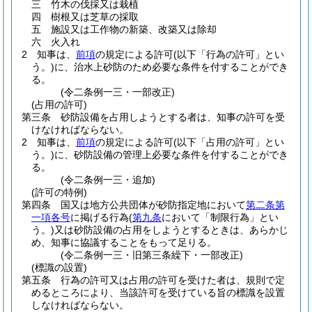
三
竹木の伐採又は栽植
四
樹根又は芝草の採取
五
施設又は工作物の新築、改築又は除却
六
火入れ
2
知事は、
前項
の規定による許可
(以下「行為の許可」とい
う。)
に、治水上砂防のため必要な条件を付することができ
る。
(令二条例一三・一部改正)
(占用の許可)
第三条
砂防設備を占用しようとする者は、知事の許可を受
けなければならない。
2
知事は、
前項
の規定による許可
(以下「占用の許可」とい
う。)
に、砂防設備の管理上必要な条件を付することができ
る。
(令二条例一三・追加)
(許可の特例)
第四条
国又は地方公共団体が砂防指定地において
第二条第
一項各号
に掲げる行為
(
第九条
において「制限行為」とい
う。)
又は砂防設備の占用をしようとするときは、あらかじ
め、知事に協議することをもって足りる。
(令二条例一三・旧第三条繰下・一部改正)
(標識の設置)
第五条
行為の許可又は占用の許可を受けた者は、規則で定
めるところにより、当該許可を受けている旨の標識を設置
しなければならない。