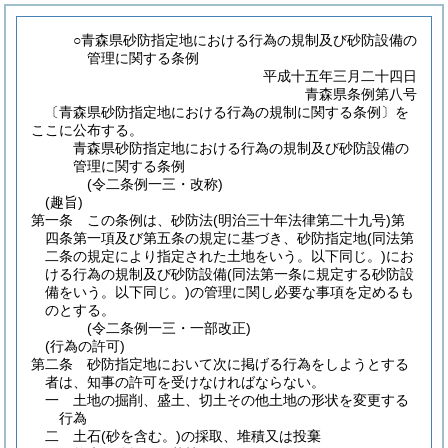
○青森県砂防指定地における行為の規制及び砂防設備の
管理に関する条例
平成十五年三月二十四日
青森県条例第八号
〔青森県砂防指定地における行為の規制に関する条例〕を
ここに公布する。
青森県砂防指定地における行為の規制及び砂防設備の
管理に関する条例
(令二条例一三・改称)
(趣旨)
第一条
この条例は、砂防法
(明治三十年法律第二十九号)
第
四条第一項及び第五条の規定に基づき、砂防指定地
(同法第
二条の規定により指定された土地をいう。以下同じ。)
にお
ける行為の規制及び砂防設備
(同法第一条に規定する砂防設
備をいう。以下同じ。)
の管理に関し必要な事項を定めるも
のとする。
(令二条例一三・一部改正)
(行為の許可)
第二条
砂防指定地において次に掲げる行為をしようとする
者は、知事の許可を受けなければならない。
一
土地の掘削、盛土、切土その他土地の形状を変更する
行為
二
土石
(砂を含む。)
の採取、堆積又は投棄