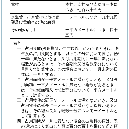
電柱
本柱、支柱及び支線各一本に
つき 七百八十五円
水道管、排水管その他の管
一メートルにつき 九十九円
類及び電線その他の線類
その他の占用
一平方メートルにつき 四十
五円
備考
一 占用期間(占用期間が二年度以上にわたるときは、各
年度の占用期間とする。以下この号において同じ。)が
一年に満たないとき、又は占用期間に一年に満たない
端数があるときは、その全期間又は端数部分について
月割りで計算する。この場合において、一月未満の日
数は、一月とする。
二 占用面積が一平方メートルに満たないとき、又は占
用面積に一平方メートルに満たない端数があるとき
は、その総面積又は端数部分について一平方メートル
として計算する。
三 占用物件の延長が一メートルに満たないとき、又は
占用物件の延長に一メートルに満たない端数があると
きは、その総延長又は端数部分について一メートルと
して計算する。
四 占用期間が一月に満たない場合の占用料の額は、表
の規定により算出した額に百分の百十を乗じて得た額