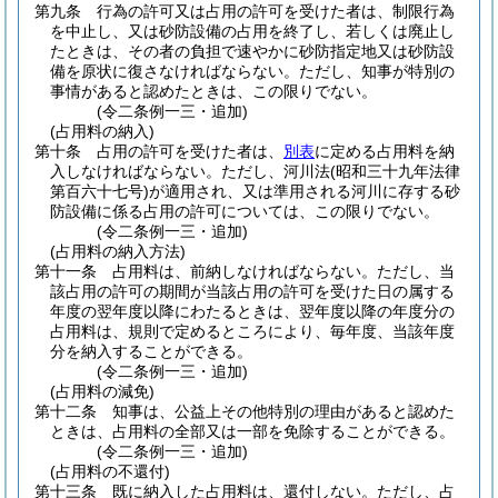
第九条
行為の許可又は占用の許可を受けた者は、制限行為
を中止し、又は砂防設備の占用を終了し、若しくは廃止し
たときは、その者の負担で速やかに砂防指定地又は砂防設
備を原状に復さなければならない。
ただし、知事が特別の
事情があると認めたときは、この限りでない。
(令二条例一三・追加)
(占用料の納入)
第十条
占用の許可を受けた者は、
別表
に定める占用料を納
入しなければならない。
ただし、河川法
(昭和三十九年法律
第百六十七号)
が適用され、又は準用される河川に存する砂
防設備に係る占用の許可については、この限りでない。
(令二条例一三・追加)
(占用料の納入方法)
第十一条
占用料は、前納しなければならない。
ただし、当
該占用の許可の期間が当該占用の許可を受けた日の属する
年度の翌年度以降にわたるときは、翌年度以降の年度分の
占用料は、規則で定めるところにより、毎年度、当該年度
分を納入することができる。
(令二条例一三・追加)
(占用料の減免)
第十二条
知事は、公益上その他特別の理由があると認めた
ときは、占用料の全部又は一部を免除することができる。
(令二条例一三・追加)
(占用料の不還付)
第十三条
既に納入した占用料は、還付しない。
ただし、占