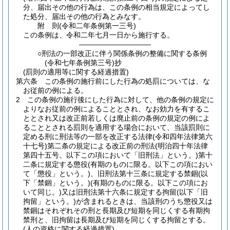
分、届出その他の行為は、この条例の相当規定によってし
た処分、届出その他の行為とみなす。
附
則
(令和二年
条例第一三号)
この条例は、令和二年七月一日から施行する。
――――――――――
○刑法の一部改正に伴う関係条例の整備に関する条例
(令和七年条例第三号)抄
(罰則の適用等に関する経過措置)
第六条
この条例の施行前にした行為の処罰については、な
お従前の例による。
2
この条例の施行後にした行為に対して、他の条例の規定に
よりなお従前の例によることとされ、なお効力を有するこ
ととされ又は改正前若しくは廃止前の条例の規定の例によ
ることとされる罰則を適用する場合において、当該罰則に
定める刑に刑法等の一部を改正する法律
(令和四年法律第六
十七号)
第二条の規定による改正前の刑法
(明治四十年法律
第四十五号。以下この項において「旧刑法」という。)
第十
二条に規定する懲役
(有期のものに限る。以下この項におい
て「懲役」という。)
、旧刑法第十三条に規定する禁錮
(以
下「禁錮」という。)
(有期のものに限る。以下この項にお
いて同じ。)
又は旧刑法第十六条に規定する拘留
(以下「旧
拘留」という。)
が含まれるときは、当該刑のうち懲役又は
禁錮はそれぞれその刑と長期及び短期を同じくする有期拘
禁刑と、旧拘留は長期及び短期を同じくする拘留とする。
(人の資格に関する経過措置)