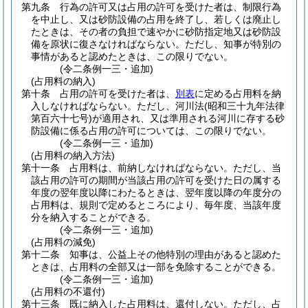
第九条
行為の許可又は占用の許可を受けた者は、制限行為
を中止し、又は砂防設備の占用を終了し、若しくは廃止し
たときは、その者の負担で速やかに砂防指定地又は砂防設
備を原状に復さなければならない。
ただし、知事が特別の
事情があると認めたときは、この限りでない。
(令二条例一三・追加)
(占用料の納入)
第十条
占用の許可を受けた者は、
別表
に定める占用料を納
入しなければならない。
ただし、河川法
(昭和三十九年法律
第百六十七号)
が適用され、又は準用される河川に存する砂
防設備に係る占用の許可については、この限りでない。
(令二条例一三・追加)
(占用料の納入方法)
第十一条
占用料は、前納しなければならない。
ただし、当
該占用の許可の期間が当該占用の許可を受けた日の属する
年度の翌年度以降にわたるときは、翌年度以降の年度分の
占用料は、規則で定めるところにより、毎年度、当該年度
分を納入することができる。
(令二条例一三・追加)
(占用料の減免)
第十二条
知事は、公益上その他特別の理由があると認めた
ときは、占用料の全部又は一部を免除することができる。
(令二条例一三・追加)
(占用料の不還付)
第十三条
既に納入した占用料は、還付しない。
ただし、占