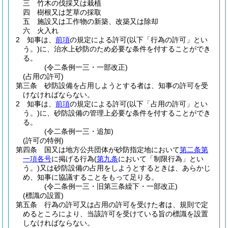
三
竹木の伐採又は栽植
四
樹根又は芝草の採取
五
施設又は工作物の新築、改築又は除却
六
火入れ
2
知事は、
前項
の規定による許可
(以下「行為の許可」とい
う。)
に、治水上砂防のため必要な条件を付することができ
る。
(令二条例一三・一部改正)
(占用の許可)
第三条
砂防設備を占用しようとする者は、知事の許可を受
けなければならない。
2
知事は、
前項
の規定による許可
(以下「占用の許可」とい
う。)
に、砂防設備の管理上必要な条件を付することができ
る。
(令二条例一三・追加)
(許可の特例)
第四条
国又は地方公共団体が砂防指定地において
第二条第
一項各号
に掲げる行為
(
第九条
において「制限行為」とい
う。)
又は砂防設備の占用をしようとするときは、あらかじ
め、知事に協議することをもって足りる。
(令二条例一三・旧第三条繰下・一部改正)
(標識の設置)
第五条
行為の許可又は占用の許可を受けた者は、規則で定
めるところにより、当該許可を受けている旨の標識を設置
しなければならない。