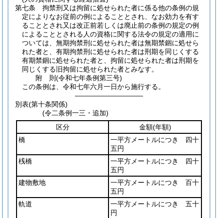
第七条
拘禁刑又は拘留に処せられた者に係る他の条例の規
定によりなお従前の例によることとされ、なお効力を有す
ることとされ又は改正前若しくは廃止前の条例の規定の例
によることとされる人の資格に関する法令の規定の適用に
ついては、無期拘禁刑に処せられた者は無期禁錮に処せら
れた者と、有期拘禁刑に処せられた者は刑期を同じくする
有期禁錮に処せられた者と、拘留に処せられた者は刑期を
同じくする旧拘留に処せられた者とみなす。
附
則
(令和七年
条例第三号)
この条例は、令和七年六月一日から施行する。
――――――――――
別表
(第十条関係)
(令二条例一三・追加)
区分
金額
(年額)
橋
一平方メートルにつき 四十
五円
桟橋
一平方メートルにつき 四十
五円
建物敷地
一平方メートルにつき 百十
五円
軌道
一平方メートルにつき 五十
円