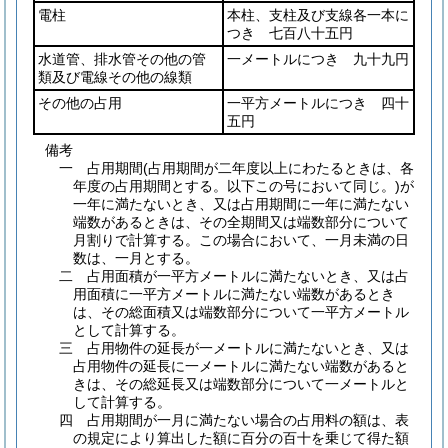
電柱
本柱、支柱及び支線各一本に
つき 七百八十五円
水道管、排水管その他の管
一メートルにつき 九十九円
類及び電線その他の線類
その他の占用
一平方メートルにつき 四十
五円
備考
一 占用期間(占用期間が二年度以上にわたるときは、各
年度の占用期間とする。以下この号において同じ。)が
一年に満たないとき、又は占用期間に一年に満たない
端数があるときは、その全期間又は端数部分について
月割りで計算する。この場合において、一月未満の日
数は、一月とする。
二 占用面積が一平方メートルに満たないとき、又は占
用面積に一平方メートルに満たない端数があるとき
は、その総面積又は端数部分について一平方メートル
として計算する。
三 占用物件の延長が一メートルに満たないとき、又は
占用物件の延長に一メートルに満たない端数があると
きは、その総延長又は端数部分について一メートルと
して計算する。
四 占用期間が一月に満たない場合の占用料の額は、表
の規定により算出した額に百分の百十を乗じて得た額