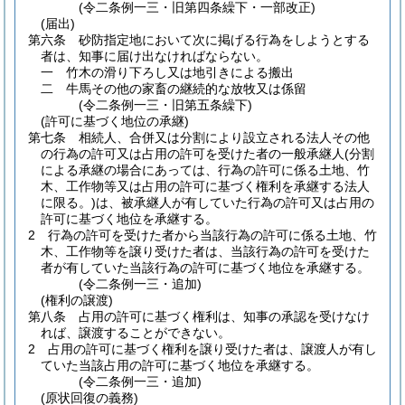
(令二条例一三・旧第四条繰下・一部改正)
(届出)
第六条
砂防指定地において次に掲げる行為をしようとする
者は、知事に届け出なければならない。
一
竹木の滑り下ろし又は地引きによる搬出
二
牛馬その他の家畜の継続的な放牧又は係留
(令二条例一三・旧第五条繰下)
(許可に基づく地位の承継)
第七条
相続人、合併又は分割により設立される法人その他
の行為の許可又は占用の許可を受けた者の一般承継人
(分割
による承継の場合にあっては、行為の許可に係る土地、竹
木、工作物等又は占用の許可に基づく権利を承継する法人
に限る。)
は、被承継人が有していた行為の許可又は占用の
許可に基づく地位を承継する。
2
行為の許可を受けた者から当該行為の許可に係る土地、竹
木、工作物等を譲り受けた者は、当該行為の許可を受けた
者が有していた当該行為の許可に基づく地位を承継する。
(令二条例一三・追加)
(権利の譲渡)
第八条
占用の許可に基づく権利は、知事の承認を受けなけ
れば、譲渡することができない。
2
占用の許可に基づく権利を譲り受けた者は、譲渡人が有し
ていた当該占用の許可に基づく地位を承継する。
(令二条例一三・追加)
(原状回復の義務)