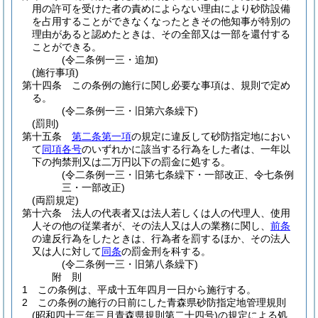
用の許可を受けた者の責めによらない理由により砂防設備
を占用することができなくなったときその他知事が特別の
理由があると認めたときは、その全部又は一部を還付する
ことができる。
(令二条例一三・追加)
(施行事項)
第十四条
この条例の施行に関し必要な事項は、規則で定め
る。
(令二条例一三・旧第六条繰下)
(罰則)
第十五条
第二条第一項
の規定に違反して砂防指定地におい
て
同項各号
のいずれかに該当する行為をした者は、一年以
下の拘禁刑又は二万円以下の罰金に処する。
(令二条例一三・旧第七条繰下・一部改正、令七条例
三・一部改正)
(両罰規定)
第十六条
法人の代表者又は法人若しくは人の代理人、使用
人その他の従業者が、その法人又は人の業務に関し、
前条
の違反行為をしたときは、行為者を罰するほか、その法人
又は人に対して
同条
の罰金刑を科する。
(令二条例一三・旧第八条繰下)
附
則
1
この条例は、平成十五年四月一日から施行する。
2
この条例の施行の日前にした青森県砂防指定地管理規則
(昭和四十三年三月青森県規則第二十四号)
の規定による処