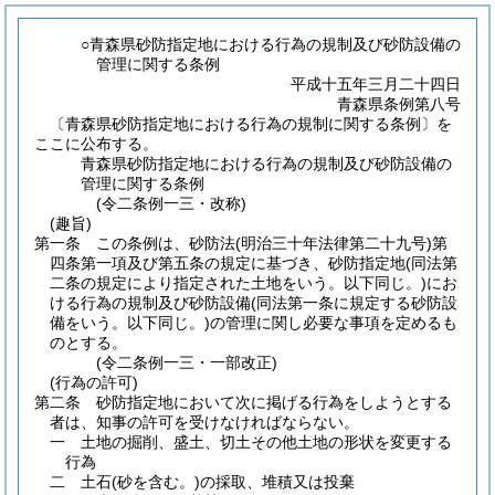
○青森県砂防指定地における行為の規制及び砂防設備の
管理に関する条例
平成十五年三月二十四日
青森県条例第八号
〔青森県砂防指定地における行為の規制に関する条例〕を
ここに公布する。
青森県砂防指定地における行為の規制及び砂防設備の
管理に関する条例
(令二条例一三・改称)
(趣旨)
第一条
この条例は、砂防法
(明治三十年法律第二十九号)
第
四条第一項及び第五条の規定に基づき、砂防指定地
(同法第
二条の規定により指定された土地をいう。以下同じ。)
にお
ける行為の規制及び砂防設備
(同法第一条に規定する砂防設
備をいう。以下同じ。)
の管理に関し必要な事項を定めるも
のとする。
(令二条例一三・一部改正)
(行為の許可)
第二条
砂防指定地において次に掲げる行為をしようとする
者は、知事の許可を受けなければならない。
一
土地の掘削、盛土、切土その他土地の形状を変更する
行為
二
土石
(砂を含む。)
の採取、堆積又は投棄