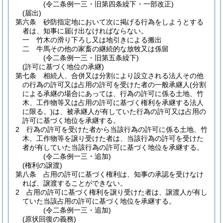
(令二条例一三・旧第四条繰下・一部改正)
(届出)
第六条
砂防指定地において次に掲げる行為をしようとする
者は、知事に届け出なければならない。
一
竹木の滑り下ろし又は地引きによる搬出
二
牛馬その他の家畜の継続的な放牧又は係留
(令二条例一三・旧第五条繰下)
(許可に基づく地位の承継)
第七条
相続人、合併又は分割により設立される法人その他
の行為の許可又は占用の許可を受けた者の一般承継人
(分割
による承継の場合にあっては、行為の許可に係る土地、竹
木、工作物等又は占用の許可に基づく権利を承継する法人
に限る。)
は、被承継人が有していた行為の許可又は占用の
許可に基づく地位を承継する。
2
行為の許可を受けた者から当該行為の許可に係る土地、竹
木、工作物等を譲り受けた者は、当該行為の許可を受けた
者が有していた当該行為の許可に基づく地位を承継する。
(令二条例一三・追加)
(権利の譲渡)
第八条
占用の許可に基づく権利は、知事の承認を受けなけ
れば、譲渡することができない。
2
占用の許可に基づく権利を譲り受けた者は、譲渡人が有し
ていた当該占用の許可に基づく地位を承継する。
(令二条例一三・追加)
(原状回復の義務)