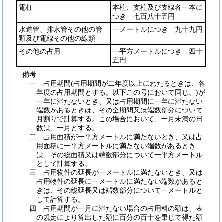
電柱
本柱、支柱及び支線各一本に
つき 七百八十五円
水道管、排水管その他の管
一メートルにつき 九十九円
類及び電線その他の線類
その他の占用
一平方メートルにつき 四十
五円
備考
一 占用期間(占用期間が二年度以上にわたるときは、各
年度の占用期間とする。以下この号において同じ。)が
一年に満たないとき、又は占用期間に一年に満たない
端数があるときは、その全期間又は端数部分について
月割りで計算する。この場合において、一月未満の日
数は、一月とする。
二 占用面積が一平方メートルに満たないとき、又は占
用面積に一平方メートルに満たない端数があるとき
は、その総面積又は端数部分について一平方メートル
として計算する。
三 占用物件の延長が一メートルに満たないとき、又は
占用物件の延長に一メートルに満たない端数があると
きは、その総延長又は端数部分について一メートルと
して計算する。
四 占用期間が一月に満たない場合の占用料の額は、表
の規定により算出した額に百分の百十を乗じて得た額