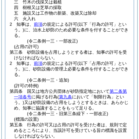
三
竹木の伐採又は栽植
四
樹根又は芝草の採取
五
施設又は工作物の新築、改築又は除却
六
火入れ
2
知事は、
前項
の規定による許可
(以下「行為の許可」とい
う。)
に、治水上砂防のため必要な条件を付することができ
る。
(令二条例一三・一部改正)
(占用の許可)
第三条
砂防設備を占用しようとする者は、知事の許可を受
けなければならない。
2
知事は、
前項
の規定による許可
(以下「占用の許可」とい
う。)
に、砂防設備の管理上必要な条件を付することができ
る。
(令二条例一三・追加)
(許可の特例)
第四条
国又は地方公共団体が砂防指定地において
第二条第
一項各号
に掲げる行為
(
第九条
において「制限行為」とい
う。)
又は砂防設備の占用をしようとするときは、あらかじ
め、知事に協議することをもって足りる。
(令二条例一三・旧第三条繰下・一部改正)
(標識の設置)
第五条
行為の許可又は占用の許可を受けた者は、規則で定
めるところにより、当該許可を受けている旨の標識を設置
しなければならない。