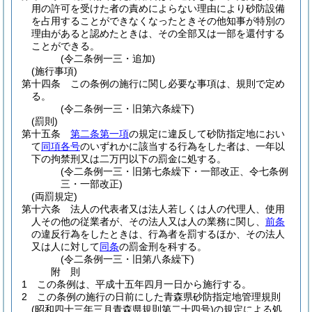
用の許可を受けた者の責めによらない理由により砂防設備
を占用することができなくなったときその他知事が特別の
理由があると認めたときは、その全部又は一部を還付する
ことができる。
(令二条例一三・追加)
(施行事項)
第十四条
この条例の施行に関し必要な事項は、規則で定め
る。
(令二条例一三・旧第六条繰下)
(罰則)
第十五条
第二条第一項
の規定に違反して砂防指定地におい
て
同項各号
のいずれかに該当する行為をした者は、一年以
下の拘禁刑又は二万円以下の罰金に処する。
(令二条例一三・旧第七条繰下・一部改正、令七条例
三・一部改正)
(両罰規定)
第十六条
法人の代表者又は法人若しくは人の代理人、使用
人その他の従業者が、その法人又は人の業務に関し、
前条
の違反行為をしたときは、行為者を罰するほか、その法人
又は人に対して
同条
の罰金刑を科する。
(令二条例一三・旧第八条繰下)
附
則
1
この条例は、平成十五年四月一日から施行する。
2
この条例の施行の日前にした青森県砂防指定地管理規則
(昭和四十三年三月青森県規則第二十四号)
の規定による処