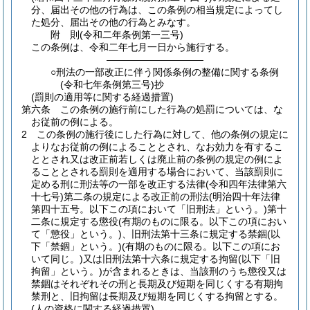
分、届出その他の行為は、この条例の相当規定によってし
た処分、届出その他の行為とみなす。
附
則
(令和二年
条例第一三号)
この条例は、令和二年七月一日から施行する。
――――――――――
○刑法の一部改正に伴う関係条例の整備に関する条例
(令和七年条例第三号)抄
(罰則の適用等に関する経過措置)
第六条
この条例の施行前にした行為の処罰については、な
お従前の例による。
2
この条例の施行後にした行為に対して、他の条例の規定に
よりなお従前の例によることとされ、なお効力を有するこ
ととされ又は改正前若しくは廃止前の条例の規定の例によ
ることとされる罰則を適用する場合において、当該罰則に
定める刑に刑法等の一部を改正する法律
(令和四年法律第六
十七号)
第二条の規定による改正前の刑法
(明治四十年法律
第四十五号。以下この項において「旧刑法」という。)
第十
二条に規定する懲役
(有期のものに限る。以下この項におい
て「懲役」という。)
、旧刑法第十三条に規定する禁錮
(以
下「禁錮」という。)
(有期のものに限る。以下この項にお
いて同じ。)
又は旧刑法第十六条に規定する拘留
(以下「旧
拘留」という。)
が含まれるときは、当該刑のうち懲役又は
禁錮はそれぞれその刑と長期及び短期を同じくする有期拘
禁刑と、旧拘留は長期及び短期を同じくする拘留とする。
(人の資格に関する経過措置)