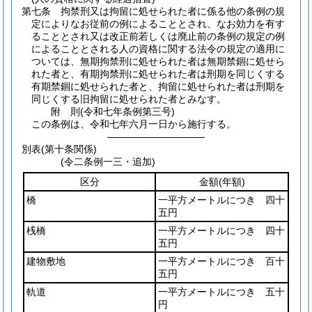
第七条
拘禁刑又は拘留に処せられた者に係る他の条例の規
定によりなお従前の例によることとされ、なお効力を有す
ることとされ又は改正前若しくは廃止前の条例の規定の例
によることとされる人の資格に関する法令の規定の適用に
ついては、無期拘禁刑に処せられた者は無期禁錮に処せら
れた者と、有期拘禁刑に処せられた者は刑期を同じくする
有期禁錮に処せられた者と、拘留に処せられた者は刑期を
同じくする旧拘留に処せられた者とみなす。
附
則
(令和七年
条例第三号)
この条例は、令和七年六月一日から施行する。
――――――――――
別表
(第十条関係)
(令二条例一三・追加)
区分
金額
(年額)
橋
一平方メートルにつき 四十
五円
桟橋
一平方メートルにつき 四十
五円
建物敷地
一平方メートルにつき 百十
五円
軌道
一平方メートルにつき 五十
円