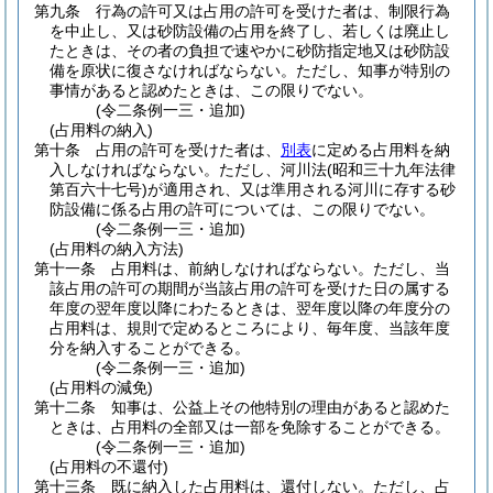
第九条
行為の許可又は占用の許可を受けた者は、制限行為
を中止し、又は砂防設備の占用を終了し、若しくは廃止し
たときは、その者の負担で速やかに砂防指定地又は砂防設
備を原状に復さなければならない。
ただし、知事が特別の
事情があると認めたときは、この限りでない。
(令二条例一三・追加)
(占用料の納入)
第十条
占用の許可を受けた者は、
別表
に定める占用料を納
入しなければならない。
ただし、河川法
(昭和三十九年法律
第百六十七号)
が適用され、又は準用される河川に存する砂
防設備に係る占用の許可については、この限りでない。
(令二条例一三・追加)
(占用料の納入方法)
第十一条
占用料は、前納しなければならない。
ただし、当
該占用の許可の期間が当該占用の許可を受けた日の属する
年度の翌年度以降にわたるときは、翌年度以降の年度分の
占用料は、規則で定めるところにより、毎年度、当該年度
分を納入することができる。
(令二条例一三・追加)
(占用料の減免)
第十二条
知事は、公益上その他特別の理由があると認めた
ときは、占用料の全部又は一部を免除することができる。
(令二条例一三・追加)
(占用料の不還付)
第十三条
既に納入した占用料は、還付しない。
ただし、占