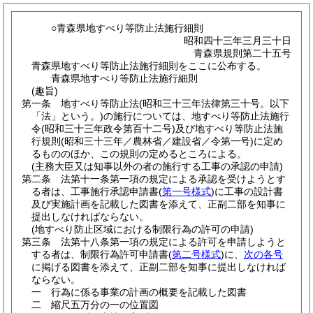
○青森県地すべり等防止法施行細則
昭和四十三年三月三十日
青森県規則第二十五号
青森県地すべり等防止法施行細則をここに公布する。
青森県地すべり等防止法施行細則
(趣旨)
第一条
地すべり等防止法
(昭和三十三年法律第三十号。以下
「法」という。)
の施行については、地すべり等防止法施行
令
(昭和三十三年政令第百十二号)
及び地すべり等防止法施
行規則
(昭和三十三年／農林省／建設省／令第一号)
に定め
るもののほか、この規則の定めるところによる。
(主務大臣又は知事以外の者の施行する工事の承認の申請)
第二条
法第十一条第一項の規定による承認を受けようとす
る者は、工事施行承認申請書
(
第一号様式
)
に工事の設計書
及び実施計画を記載した図書を添えて、正副二部を知事に
提出しなければならない。
(地すべり防止区域における制限行為の許可の申請)
第三条
法第十八条第一項の規定による許可を申請しようと
する者は、制限行為許可申請書
(
第二号様式
)
に、
次の各号
に掲げる図書を添えて、正副二部を知事に提出しなければ
ならない。
一
行為に係る事業の計画の概要を記載した図書
二
縮尺五万分の一の位置図