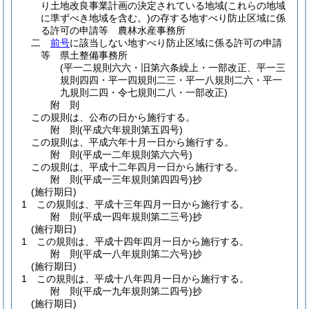
り土地改良事業計画の決定されている地域
(これらの地域
に準ずべき地域を含む。)
の存する地すべり防止区域に係
る許可の申請等 農林水産事務所
二
前号
に該当しない地すべり防止区域に係る許可の申請
等 県土整備事務所
(平一二規則六六・旧第六条繰上・一部改正、平一三
規則四四・平一四規則二三・平一八規則二六・平一
九規則二四・令七規則二八・一部改正)
附
則
この規則は、公布の日から施行する。
附
則
(平成六年
規則第五四号)
この規則は、平成六年十月一日から施行する。
附
則
(平成一二年
規則第六六号)
この規則は、平成十二年四月一日から施行する。
附
則
(平成一三年
規則第四四号)
抄
(施行期日)
1
この規則は、平成十三年四月一日から施行する。
附
則
(平成一四年
規則第二三号)
抄
(施行期日)
1
この規則は、平成十四年四月一日から施行する。
附
則
(平成一八年
規則第二六号)
抄
(施行期日)
1
この規則は、平成十八年四月一日から施行する。
附
則
(平成一九年
規則第二四号)
抄
(施行期日)