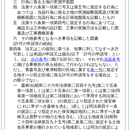
三
行為に係る土地の実測平面図
四
法第十八条第一項第三号又は第五号に規定する行為に
あつては、当該行為に係る土地の実測縦断面図及び実測
横断面図に当該行為に係る計画地盤面を記載したもの
五
法第十八条第一項第四号に規定する行為にあつては、
施設又は工作物の設計図、工事の実施方法を記載した図
書及び工事費概算書
六
その他参考となるべき事項を記載した図書
(許可の申請等の経由)
第四条
法又はこの規則に基づき、知事に対してなすべき許
可若しくは承認の申請又は届出
(以下「許可の申請等」とい
う。)
は、
次の各号
に掲げる区分に従い、それぞれ
当該各号
に掲げる事務所の長を経由して行わなければならない。
た
だし、青森市及び東津軽郡の区域に属する
第一号
に規定す
る地すべり防止区域に係る許可の申請等をする場合は、こ
の限りでない。
一
森林法
(昭和二十六年法律第二百四十九号)
第二十五条
第一項若しくは第二十五条の二第一項若しくは第二項
(同
条第一項後段又は第二項後段において準用する同法第二
十五条第二項を除く。)
の規定により指定された保安林
(これに準ずべき森林を含む。)
若しくは同法第四十一条
の規定により指定された保安施設地区
(これに準ずべき森
林又は原野その他の土地を含む。)
又は土地改良法
(昭和
二十四年法律第百九十五号)
第二条第二項に規定する土地
改良事業が施行されている地域若しくは同法の規定によ