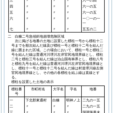
三
〃
〃
〃
六一の四
四
〃
〃
〃
六一の五
五
〃
〃
〃
六一の五
六
〃
〃
〃
一〇一の一
一
七
〃
〃
〃
五五の二
二 白糠二号急傾斜地崩壊危険区域
次に掲げる地番の土地に設置した標柱一号から標柱十二
号までを順次結んだ線及び標柱一号と標柱十二号を結んだ
線に囲まれた区域。この場合において、標柱一号と標柱二
号を結んだ線は普通河川堺川左岸官民地境界線とし、標柱
二号と標柱三号を結んだ線は泊山国有林界とし、標柱八号
と標柱九号を結んだ線は普通河川堺川左岸官民地境界線と
し、標柱十一号と標柱十二号を結んだ線は村道堺川線左側
官民地境界線とし、その他の各標柱を結ぶ線は直線とす
る。
標柱を設置した土地の表示
標柱番
市町村名
大字名
字名
地番
号
一
下北郡東通村
白糠
明神ノ上
二九の一五
二
〃
〃
〃
二九の一五
三
〃
〃
〃
国調筆界未