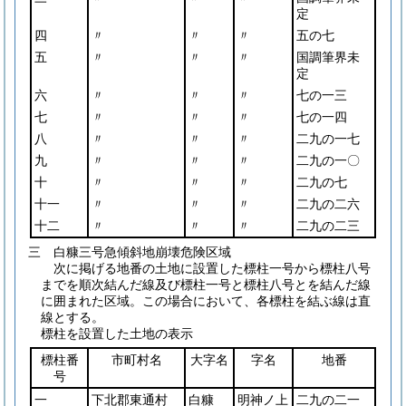
定
四
〃
〃
〃
五の七
五
〃
〃
〃
国調筆界未
定
六
〃
〃
〃
七の一三
七
〃
〃
〃
七の一四
八
〃
〃
〃
二九の一七
九
〃
〃
〃
二九の一〇
十
〃
〃
〃
二九の七
十一
〃
〃
〃
二九の二六
十二
〃
〃
〃
二九の二三
三 白糠三号急傾斜地崩壊危険区域
次に掲げる地番の土地に設置した標柱一号から標柱八号
までを順次結んだ線及び標柱一号と標柱八号とを結んだ線
に囲まれた区域。この場合において、各標柱を結ぶ線は直
線とする。
標柱を設置した土地の表示
標柱番
市町村名
大字名
字名
地番
号
一
下北郡東通村
白糠
明神ノ上
二九の二一