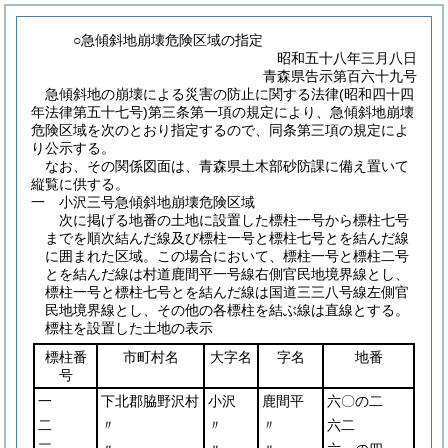
○急傾斜地崩壊危険区域の指定
昭和五十八年三月八日
青森県告示第百六十九号
急傾斜地の崩壊による災害の防止に関する法律
(昭和四十四
年法律第五十七号)
第三条第一項の規定により、急傾斜地崩壊
危険区域を次のとおり指定するので、同条第三項の規定によ
り公示する。
なお、その関係図面は、青森県土木部砂防課に備え置いて
縦覧に供する。
一 小沢三号急傾斜地崩壊危険区域
次に掲げる地番の土地に設置した標柱一号から標柱七号
までを順次結んだ線及び標柱一号と標柱七号とを結んだ線
に囲まれた区域。この場合において、標柱一号と標柱二号
とを結んだ線は村道鹿間平一号線右側官民地境界線とし、
標柱一号と標柱七号とを結んだ線は国道三三八号線左側官
民地境界線とし、その他の各標柱を結ぶ線は直線とする。
標柱を設置した土地の表示
標柱番
市町村名
大字名
字名
地番
号
一
下北郡脇野沢村
小沢
鹿間平
六〇の二
二
〃
〃
〃
六二