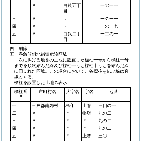
二
〃
白銀五丁
一の一一
目
三
〃
〃
一の一一
四
〃
〃
一の一七
五
〃
白銀二丁
一二の一
目
四 削除
五 巻急傾斜地崩壊危険区域
次に掲げる地番の土地に設置した標柱一号から標柱十号
までを順次結んだ線及び標柱一号と標柱十号とを結んだ線
に囲まれた区域。この場合において、各標柱を結ぶ線は直
線とする。
標柱を設置した土地の表示
標柱番
市町村名
大字名
字名
地番
号
一
三戸郡南郷村
島守
上巻
三四の一
二
〃
〃
帳塚
九の二
三
〃
〃
〃
九の二
四
〃
〃
〃
九の二
五
〃
〃
上巻
三〇