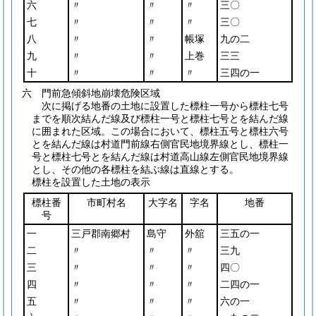
六
〃
〃
〃
三〇
七
〃
〃
〃
三〇
八
〃
〃
帳塚
九の二
九
〃
〃
上巻
三三
十
〃
〃
〃
三四の一
六 門前急傾斜地崩壊危険区域
次に掲げる地番の土地に設置した標柱一号から標柱七号
までを順次結んだ線及び標柱一号と標柱七号とを結んだ線
に囲まれた区域。この場合において、標柱五号と標柱六号
とを結んだ線は村道門前線右側官民地境界線とし、標柱一
号と標柱七号とを結んだ線は村道高山線左側官民地境界線
とし、その他の各標柱を結ぶ線は直線とする。
標柱を設置した土地の表示
標柱番
市町村名
大字名
字名
地番
号
一
三戸郡南郷村
島守
外舘
三五の一
二
〃
〃
〃
三九
三
〃
〃
〃
四〇
四
〃
〃
〃
二四の一
五
〃
〃
〃
六の一