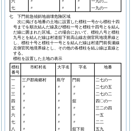
六
〃
〃
〃
一九の二
七
〃
〃
〃
一九の一
七 下門前急傾斜地崩壊危険区域
次に掲げる地番の土地に設置した標柱一号から標柱十四
号までを順次結んだ線及び標柱一号と標柱十四号とを結ん
だ線に囲まれた区域。この場合において、標柱八号と標柱
九号とを結んだ線は村道舘下前高山線左側官民地境界線と
し、標柱十号と標柱十一号とを結んだ線は村道門前長瀬線
左側官民地境界線とし、その他の各標柱を結ぶ線は直線と
する。
標柱を設置した土地の表示
標柱
市町村名
大字名
字名
地番
番号
一
三戸郡南郷村
島守
門前
二七の一
二
〃
〃
〃
二七の五
三
〃
〃
〃
二七の二
四
〃
〃
舘
四〇の一
五
〃
〃
〃
三二の四
六
〃
〃
〃
一五
七
〃
〃
〃
二二
八
〃
〃
舘下前
五九