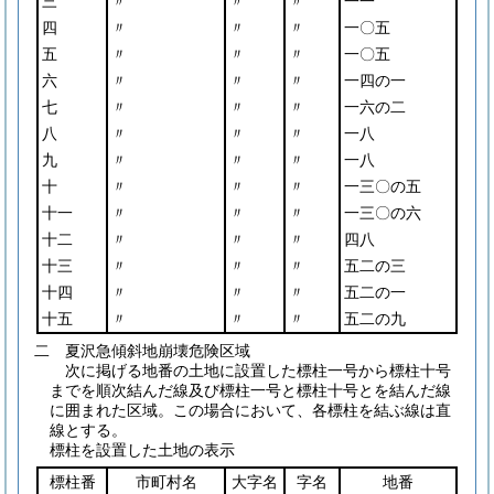
三
〃
〃
〃
一一
四
〃
〃
〃
一〇五
五
〃
〃
〃
一〇五
六
〃
〃
〃
一四の一
七
〃
〃
〃
一六の二
八
〃
〃
〃
一八
九
〃
〃
〃
一八
十
〃
〃
〃
一三〇の五
十一
〃
〃
〃
一三〇の六
十二
〃
〃
〃
四八
十三
〃
〃
〃
五二の三
十四
〃
〃
〃
五二の一
十五
〃
〃
〃
五二の九
二 夏沢急傾斜地崩壊危険区域
次に掲げる地番の土地に設置した標柱一号から標柱十号
までを順次結んだ線及び標柱一号と標柱十号とを結んだ線
に囲まれた区域。この場合において、各標柱を結ぶ線は直
線とする。
標柱を設置した土地の表示
標柱番
市町村名
大字名
字名
地番