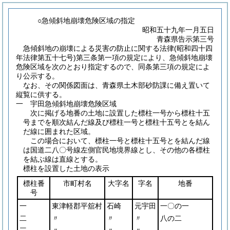
○急傾斜地崩壊危険区域の指定
昭和五十九年一月五日
青森県告示第三号
急傾斜地の崩壊による災害の防止に関する法律
(昭和四十四
年法律第五十七号)
第三条第一項の規定により、急傾斜地崩壊
危険区域を次のとおり指定するので、同条第三項の規定によ
り公示する。
なお、その関係図面は、青森県土木部砂防課に備え置いて
縦覧に供する。
一 宇田急傾斜地崩壊危険区域
次に掲げる地番の土地に設置した標柱一号から標柱十五
号までを順次結んだ線及び標柱一号と標柱十五号とを結ん
だ線に囲まれた区域。
この場合において、標柱一号と標柱十五号とを結んだ線
は国道二八〇号線左側官民地境界線とし、その他の各標柱
を結ぶ線は直線とする。
標柱を設置した土地の表示
標柱番
市町村名
大字名
字名
地番
号
一
東津軽郡平舘村
石崎
元宇田
一〇の一
二
〃
〃
〃
八の二