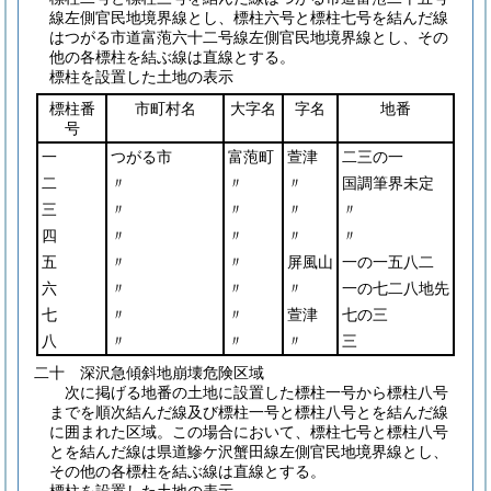
線左側官民地境界線とし、標柱六号と標柱七号を結んだ線
はつがる市道富萢六十二号線左側官民地境界線とし、その
他の各標柱を結ぶ線は直線とする。
標柱を設置した土地の表示
標柱番
市町村名
大字名
字名
地番
号
一
つがる市
富萢町
萱津
二三の一
二
〃
〃
〃
国調筆界未定
三
〃
〃
〃
〃
四
〃
〃
〃
〃
五
〃
〃
屏風山
一の一五八二
六
〃
〃
〃
一の七二八地先
七
〃
〃
萱津
七の三
八
〃
〃
〃
三
二十 深沢急傾斜地崩壊危険区域
次に掲げる地番の土地に設置した標柱一号から標柱八号
までを順次結んだ線及び標柱一号と標柱八号とを結んだ線
に囲まれた区域。この場合において、標柱七号と標柱八号
とを結んだ線は県道鰺ケ沢蟹田線左側官民地境界線とし、
その他の各標柱を結ぶ線は直線とする。