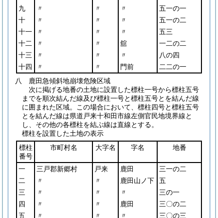
九
〃
〃
〃
五一の一
十
〃
〃
〃
五一の二
十一
〃
〃
〃
五三
十二
〃
〃
舘
一二の二
十三
〃
〃
〃
八の四
十四
〃
〃
門前
二二の一
八 鹿田急傾斜地崩壊危険区域
次に掲げる地番の土地に設置した標柱一号から標柱五号
までを順次結んだ線及び標柱一号と標柱五号とを結んだ線
に囲まれた区域。この場合において、標柱四号と標柱五号
とを結んだ線は県道戸来十和田市線左側官民地境界線と
し、その他の各標柱を結ぶ線は直線とする。
標柱を設置した土地の表示
標柱
市町村名
大字名
字名
地番
番号
一
三戸郡新郷村
戸来
鹿田
三一の二
二
〃
〃
鹿田山ノ下
五
三
〃
〃
〃
三の一
四
〃
〃
鹿田
三〇の二
五
〃
〃
〃
三〇の三