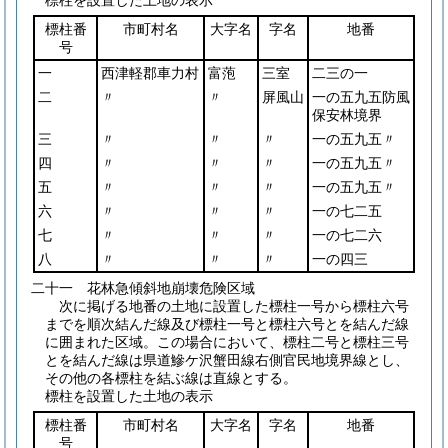
標柱を設置した土地の表示
標柱番
市町村名
大字名
字名
地番
号
一
西津軽郡車力村
富萢
三室
二三の一
二
〃
〃
屏風山
一の五九五防風
保安林境界
三
〃
〃
〃
一の五九五〃
四
〃
〃
〃
一の五九五〃
五
〃
〃
〃
一の五九五〃
六
〃
〃
〃
一の七二五
七
〃
〃
〃
一の七二六
八
〃
〃
〃
一の四三
二十一 花林急傾斜地崩壊危険区域
次に掲げる地番の土地に設置した標柱一号から標柱六号
までを順次結んだ線及び標柱一号と標柱六号とを結んだ線
に囲まれた区域。この場合において、標柱二号と標柱三号
とを結んだ線は県道鰺ケ沢蟹田線右側官民地境界線とし、
その他の各標柱を結ぶ線は直線とする。
標柱を設置した土地の表示
標柱番
市町村名
大字名
字名
地番
号