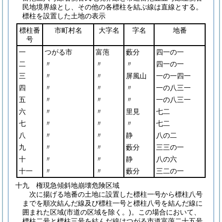
民地境界線とし、その他の各標柱を結ぶ線は直線とする。
標柱を設置した土地の表示
標柱番
市町村名
大字名
字名
地番
号
一
つがる市
富萢
藪分
四一の一
二
〃
〃
〃
四一の一
三
〃
〃
屏風山
一の一四一
四
〃
〃
〃
一の八三一
五
〃
〃
〃
一の八三一
六
〃
〃
里見
七二
七
〃
〃
〃
七二
八
〃
〃
静
八の二
九
〃
〃
藪分
三三の一
十
〃
〃
静
八の六
十一
〃
〃
藪分
三二の一
十九 権現急傾斜地崩壊危険区域
次に揚げる地番の土地に設置した標柱一号から標柱八号
までを順次結んだ線及び標柱一号と標柱八号を結んだ線に
囲まれた区域
(市道の区域を除く。)
。この場合において、
標柱二号と標柱三号を結んだ線はつがる市道富萢二十五号