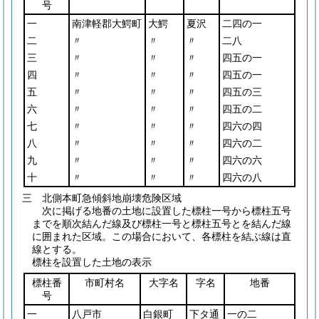
号
一
南津軽郡大鰐町
大鰐
夏沢
二四の一
二
〃
〃
〃
二八
三
〃
〃
〃
四五の一
四
〃
〃
〃
四五の一
五
〃
〃
〃
四五の三
六
〃
〃
〃
四五の二
七
〃
〃
〃
四六の四
八
〃
〃
〃
四六の二
九
〃
〃
〃
四六の六
十
〃
〃
〃
四六の八
三 北側本町急傾斜地崩壊危険区域
次に掲げる地番の土地に設置した標柱一号から標柱五号
までを順次結んだ線及び標柱一号と標柱五号とを結んだ線
に囲まれた区域。この場合において、各標柱を結ぶ線は直
線とする。
標柱を設置した土地の表示
標柱番
市町村名
大字名
字名
地番
号
一
八戸市
白銀町
下タ通
一の二