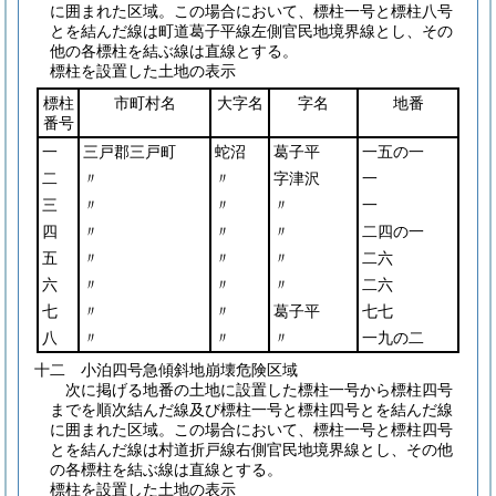
に囲まれた区域。この場合において、標柱一号と標柱八号
とを結んだ線は町道葛子平線左側官民地境界線とし、その
他の各標柱を結ぶ線は直線とする。
標柱を設置した土地の表示
標柱
市町村名
大字名
字名
地番
番号
一
三戸郡三戸町
蛇沼
葛子平
一五の一
二
〃
〃
字津沢
一
三
〃
〃
〃
一
四
〃
〃
〃
二四の一
五
〃
〃
〃
二六
六
〃
〃
〃
二六
七
〃
〃
葛子平
七七
八
〃
〃
〃
一九の二
十二 小泊四号急傾斜地崩壊危険区域
次に掲げる地番の土地に設置した標柱一号から標柱四号
までを順次結んだ線及び標柱一号と標柱四号とを結んだ線
に囲まれた区域。この場合において、標柱一号と標柱四号
とを結んだ線は村道折戸線右側官民地境界線とし、その他
の各標柱を結ぶ線は直線とする。
標柱を設置した土地の表示