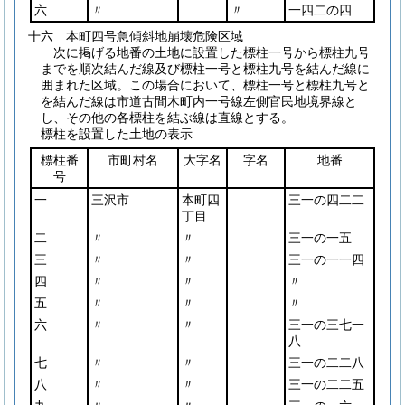
六
〃
〃
一四二の四
十六 本町四号急傾斜地崩壊危険区域
次に掲げる地番の土地に設置した標柱一号から標柱九号
までを順次結んだ線及び標柱一号と標柱九号を結んだ線に
囲まれた区域。この場合において、標柱一号と標柱九号と
を結んだ線は市道古間木町内一号線左側官民地境界線と
し、その他の各標柱を結ぶ線は直線とする。
標柱を設置した土地の表示
標柱番
市町村名
大字名
字名
地番
号
一
三沢市
本町四
三一の四二二
丁目
二
〃
〃
三一の一五
三
〃
〃
三一の一一四
四
〃
〃
〃
五
〃
〃
〃
六
〃
〃
三一の三七一
八
七
〃
〃
三一の二二八
八
〃
〃
三一の二二五