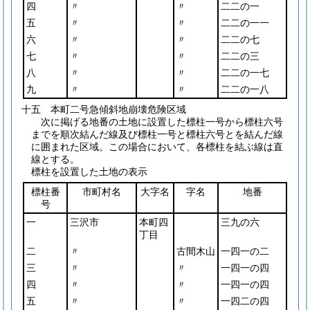
四
〃
〃
二二の一
五
〃
〃
二二の一一
六
〃
〃
二二の七
七
〃
〃
二二の三
八
〃
〃
二二の一七
九
〃
〃
二二の一八
十五 本町二号急傾斜地崩壊危険区域
次に掲げる地番の土地に設置した標柱一号から標柱六号
までを順次結んだ線及び標柱一号と標柱六号とを結んだ線
に囲まれた区域。この場合において、各標柱を結ぶ線は直
線とする。
標柱を設置した土地の表示
標柱番
市町村名
大字名
字名
地番
号
一
三沢市
本町四
三九の六
丁目
二
〃
古間木山
一四一の二
三
〃
〃
一四一の四
四
〃
〃
一四一の四
五
〃
〃
一四二の四