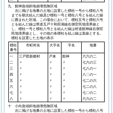
九 館神急傾斜地崩壊危険区域
次に掲げる地番の土地に設置した標柱一号から標柱八号
までを順次結んだ線及び標柱一号と標柱八号とを結んだ線
に囲まれた区域。この場合において、標柱五号と標柱六号
とを結んだ線は県道五戸十和田湖線右側官民地境界線と
し、標柱一号と標柱八号とを結んだ線は村道館神線右側官
民地境界線とし、その他の各標柱を結ぶ線は直線とする。
標柱を設置した土地の表示
標柱
市町村名
大字名
字名
地番
番号
一
三戸郡新郷村
戸来
館神
六六の二
二
〃
〃
〃
七六の三
三
〃
〃
〃
七八の一
四
〃
〃
〃
八〇の一
五
〃
〃
〃
七二の六
六
〃
〃
〃
七二の八
七
〃
〃
〃
七〇の二
八
〃
〃
〃
六六の二
十 小向急傾斜地崩壊危険区域
次に掲げる地番の土地に設置した標柱一号から標柱八号