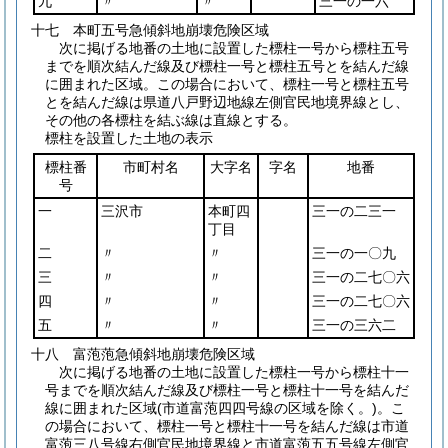
九
〃
〃
三一の一六
十七 本町五号急傾斜地崩壊危険区域
次に掲げる地番の土地に設置した標柱一号から標柱五号
までを順次結んだ線及び標柱一号と標柱五号とを結んだ線
に囲まれた区域。この場合において、標柱一号と標柱五号
とを結んだ線は県道八戸野辺地線左側官民地境界線とし、
その他の各標柱を結ぶ線は直線とする。
標柱を設置した土地の表示
標柱番
市町村名
大字名
字名
地番
号
一
三沢市
本町四
三一の二三一
丁目
二
〃
〃
三一の一〇九
三
〃
〃
三一の二七〇六
四
〃
〃
三一の二七〇六
五
〃
〃
三一の三六二
十八 富萢萢急傾斜地崩壊危険区域
次に掲げる地番の土地に設置した標柱一号から標柱十一
号までを順次結んだ線及び標柱一号と標柱十一号を結んだ
線に囲まれた区域
(市道富萢四四号線の区域を除く。)
。こ
の場合において、標柱一号と標柱十一号を結んだ線は市道
富萢三八号線右側官民地境界線と市道富萢五五号線左側官