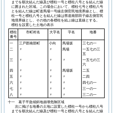
までを順次結んだ線及び標柱一号と標柱八号とを結んだ線
に囲まれた区域。この場合において、標柱七号と標柱八号
とを結んだ線は町道馬場一号線左側官民地境界線とし、標
柱一号と標柱八号とを結んだ線は県道南部田子線左側官民
地境界線とし、その他の各標柱を結ぶ線は直線とする。
標柱を設置した土地の表示
標柱
市町村名
大字名
字名
地番
番号
一
三戸郡南部町
小向
馬場坂
三七の一
二
〃
〃
馬場
一五七の三
五
三
〃
〃
〃
一五七の三
六
四
〃
〃
馬場坂
二五
五
〃
〃
〃
二四
六
〃
〃
〃
四七の一
七
〃
〃
〃
三一の一
八
〃
〃
〃
三二の一
十一 葛子平急傾斜地崩壊危険区域
次に掲げる地番の土地に設置した標柱一号から標柱八号
までを順次結んだ線及び標柱一号と標柱八号とを結んだ線