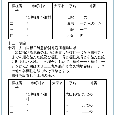
標柱番
市町村名
大字名
字名
地番
号
一
北津軽郡小泊村
山崎
一の一
二
〃
鮫貝
一九六の七八
三
〃
山崎
一二
四
〃
小泊
四
十三 削除
十四 大山長根二号急傾斜地崩壊危険区域
次に掲げる地番の土地に設置した標柱一号から標柱九号
までを順次結んだ線及び標柱一号と標柱九号とを結んだ線
に囲まれた区域。この場合において、標柱一号と標柱九号
とを結んだ線は国道三三九号線左側官民地境界線とし、そ
の他の各標柱を結ぶ線は直線とする。
標柱を設置した土地の表示
標柱番
市町村名
大字名
字名
地番
号
一
北津軽郡小泊
大山長根
九七の一一
村
二
〃
〃
九七の一一
三
〃
〃
二二の一